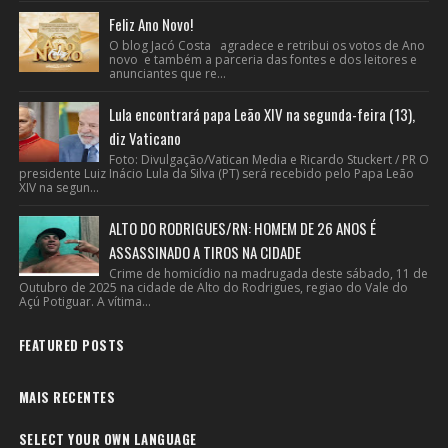
Feliz Ano Novo!
O blog Jacó Costa agradece e retribui os votos de Ano
novo e também a parceria das fontes e dos leitores e
anunciantes que re...
Lula encontrará papa Leão XIV na segunda-feira (13),
diz Vaticano
Foto: Divulgação/Vatican Media e Ricardo Stuckert / PR O
presidente Luiz Inácio Lula da Silva (PT) será recebido pelo Papa Leão
XIV na segun...
ALTO DO RODRIGUES/RN: HOMEM DE 26 ANOS É
ASSASSINADO A TIROS NA CIDADE
Crime de homicídio na madrugada deste sábado, 11 de
Outubro de 2025 na cidade de Alto do Rodrigues, regiao do Vale do
Açú Potiguar. A vítima...
FEATURED POSTS
MAIS RECENTES
SELECT YOUR OWN LANGUAGE