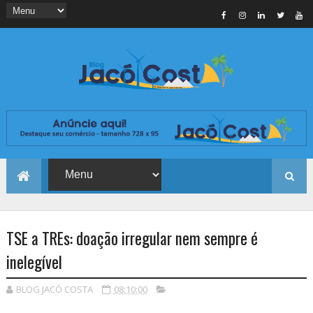
TSE a TREs: doação irregular nem sempre é
inelegível
BLOG JACÓ COSTA
08:10:00