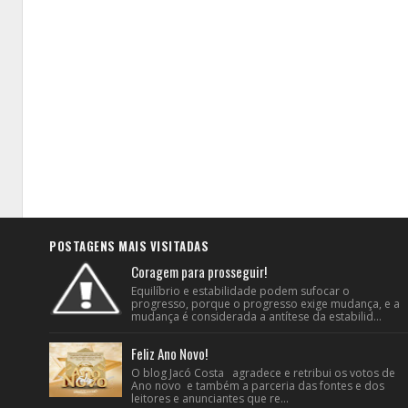
POSTAGENS MAIS VISITADAS
Coragem para prosseguir!
Equilíbrio e estabilidade podem sufocar o
progresso, porque o progresso exige mudança, e a
mudança é considerada a antítese da estabilid...
Feliz Ano Novo!
O blog Jacó Costa agradece e retribui os votos de
Ano novo e também a parceria das fontes e dos
leitores e anunciantes que re...