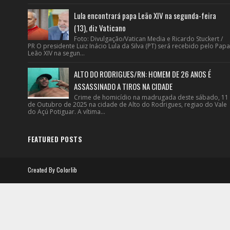
Lula encontrará papa Leão XIV na segunda-feira
(13), diz Vaticano
Foto: Divulgação/Vatican Media e Ricardo Stuckert /
PR O presidente Luiz Inácio Lula da Silva (PT) será recebido pelo Papa
Leão XIV na segun...
ALTO DO RODRIGUES/RN: HOMEM DE 26 ANOS É
ASSASSINADO A TIROS NA CIDADE
Crime de homicídio na madrugada deste sábado, 11
de Outubro de 2025 na cidade de Alto do Rodrigues, regiao do Vale
do Açú Potiguar. A vítima...
FEATURED POSTS
Created By
Colorlib