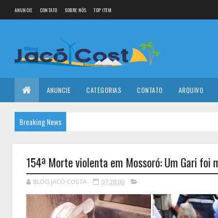
ANUNCIE
CONTATO
SOBRE NÓS
TOP ITEM
ANUNCIE
CATEGORIAS
CONTATO
ARQUIVO
Breaking News
154ª Morte violenta em Mossoró: Um Gari foi m
BLOG JACÓ COSTA
07:38:00