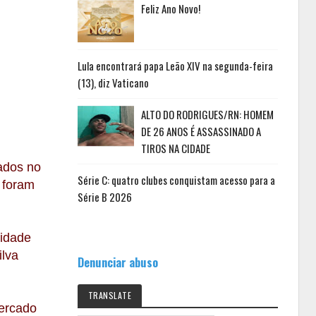
Feliz Ano Novo!
Lula encontrará papa Leão XIV na segunda-feira
(13), diz Vaticano
ALTO DO RODRIGUES/RN: HOMEM
DE 26 ANOS É ASSASSINADO A
TIROS NA CIDADE
ados no
Série C: quatro clubes conquistam acesso para a
o foram
Série B 2026
nidade
ilva
Denunciar abuso
TRANSLATE
mercado