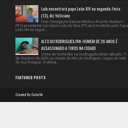
Lula encontrará papa Leão XIV na segunda-feira
(13), diz Vaticano
Foto: Divulgação/Vatican Media e Ricardo Stuckert /
PR O presidente Luiz Inácio Lula da Silva (PT) será recebido pelo Papa
Leão XIV na segun...
ALTO DO RODRIGUES/RN: HOMEM DE 26 ANOS É
ASSASSINADO A TIROS NA CIDADE
Crime de homicídio na madrugada deste sábado, 11
de Outubro de 2025 na cidade de Alto do Rodrigues, regiao do Vale
do Açú Potiguar. A vítima...
FEATURED POSTS
Created By
Colorlib