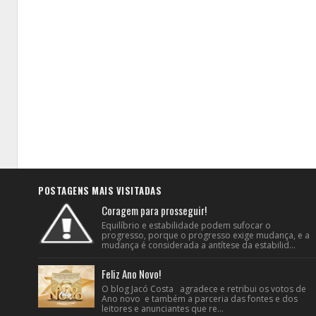
POSTAGENS MAIS VISITADAS
Coragem para prosseguir!
Equilíbrio e estabilidade podem sufocar o
progresso, porque o progresso exige mudança, e a
mudança é considerada a antítese da estabilid...
Feliz Ano Novo!
O blog Jacó Costa agradece e retribui os votos de
Ano novo e também a parceria das fontes e dos
leitores e anunciantes que re...