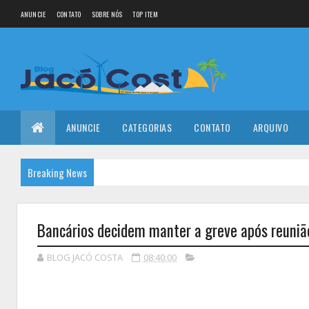
ANUNCIE
CONTATO
SOBRE NÓS
TOP ITEM
ANUNCIE
CATEGORIAS
CONTATO
ARQUIVO
Breaking News
Bancários decidem manter a greve após reuniã
BLOG JACÓ COSTA
08:40:00