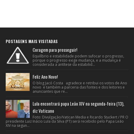
POSTAGENS MAIS VISITADAS
Coragem para prosseguir!
Equilíbrio e estabilidade podem sufocar o progresso,
porque o progresso exige mudança, e a mudança é
considerada a antítese da estabilid...
Feliz Ano Novo!
O blog Jacó Costa agradece e retribui os votos de Ano
novo e também a parceria das fontes e dos leitores e
anunciantes que re...
Lula encontrará papa Leão XIV na segunda-feira (13),
diz Vaticano
Foto: Divulgação/Vatican Media e Ricardo Stuckert / PR O
presidente Luiz Inácio Lula da Silva (PT) será recebido pelo Papa Leão
XIV na segun...