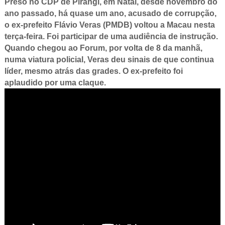
Preso no CDP de Pirangi, em Natal, desde novembro do
ano passado, há quase um ano, acusado de corrupção,
o ex-prefeito Flávio Veras (PMDB) voltou a Macau nesta
terça-feira. Foi participar de uma audiência de instrução.
Quando chegou ao Forum, por volta de 8 da manhã,
numa viatura policial, Veras deu sinais de que continua
líder, mesmo atrás das grades. O ex-prefeito foi
aplaudido por uma claque.