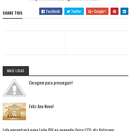
Facebook
Twitter
Google+
SHARE THIS
MAIS LIDAS
Coragem para prosseguir!
Feliz Ano Novo!
Lula encontrará papa Leão XIV na segunda-feira (13), diz Vaticano