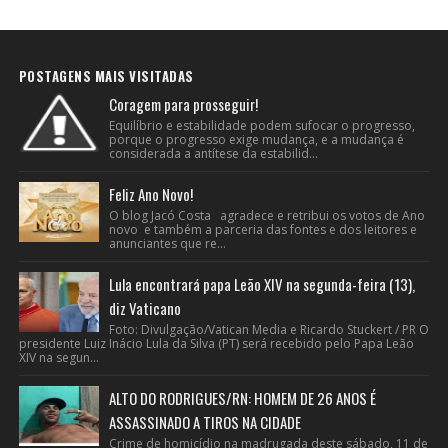
POSTAGENS MAIS VISITADAS
Coragem para prosseguir!
Equilíbrio e estabilidade podem sufocar o progresso,
porque o progresso exige mudança, e a mudança é
considerada a antítese da estabilid...
Feliz Ano Novo!
O blog Jacó Costa agradece e retribui os votos de Ano
novo e também a parceria das fontes e dos leitores e
anunciantes que re...
Lula encontrará papa Leão XIV na segunda-feira (13),
diz Vaticano
Foto: Divulgação/Vatican Media e Ricardo Stuckert / PR O
presidente Luiz Inácio Lula da Silva (PT) será recebido pelo Papa Leão
XIV na segun...
ALTO DO RODRIGUES/RN: HOMEM DE 26 ANOS É
ASSASSINADO A TIROS NA CIDADE
Crime de homicídio na madrugada deste sábado, 11 de