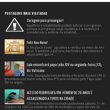
POSTAGENS MAIS VISITADAS
Coragem para prosseguir!
Equilíbrio e estabilidade podem sufocar o progresso,
porque o progresso exige mudança, e a mudança é
considerada a antítese da estabilid...
Feliz Ano Novo!
O blog Jacó Costa agradece e retribui os votos de Ano
novo e também a parceria das fontes e dos leitores e
anunciantes que re...
Lula encontrará papa Leão XIV na segunda-feira (13),
diz Vaticano
Foto: Divulgação/Vatican Media e Ricardo Stuckert / PR O
presidente Luiz Inácio Lula da Silva (PT) será recebido pelo Papa Leão
XIV na segun...
ALTO DO RODRIGUES/RN: HOMEM DE 26 ANOS É
ASSASSINADO A TIROS NA CIDADE
Crime de homicídio na madrugada deste sábado, 11 de
Outubro de 2025 na cidade de Alto do Rodrigues, regiao do Vale do