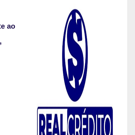
te ao
,