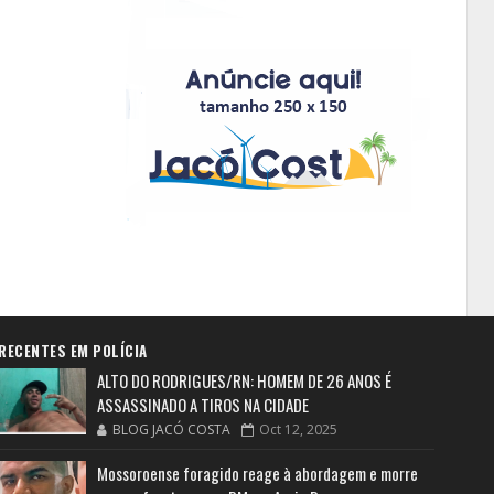
RECENTES EM POLÍCIA
ALTO DO RODRIGUES/RN: HOMEM DE 26 ANOS É
ASSASSINADO A TIROS NA CIDADE
BLOG JACÓ COSTA
Oct 12, 2025
Mossoroense foragido reage à abordagem e morre