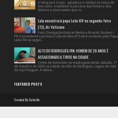
O blog Jacó Costa agradece e retribui os votos de
Ano novo e também a parceria das fontes e dos
leitores e anunciantes que re...
Lula encontrará papa Leão XIV na segunda-feira
(13), diz Vaticano
Foto: Divulgação/Vatican Media e Ricardo Stuckert /
PR O presidente Luiz Inácio Lula da Silva (PT) será recebido pelo Papa
Leão XIV na segun...
ALTO DO RODRIGUES/RN: HOMEM DE 26 ANOS É
ASSASSINADO A TIROS NA CIDADE
Crime de homicídio na madrugada deste sábado, 11
de Outubro de 2025 na cidade de Alto do Rodrigues, regiao do Vale
do Açú Potiguar. A vítima...
FEATURED POSTS
Created By
Colorlib