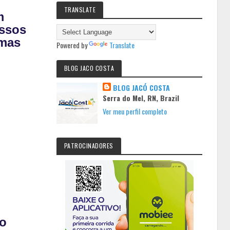
TRANSLATE
m
issos
amas
Powered by
Translate
BLOG JACO COSTA
BLOG JACÓ COSTA
Serra do Mel, RN, Brazil
Ver meu perfil completo
PATROCINADORES
do