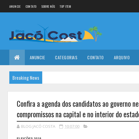
ANUNCIE
CONTATO
SOBRE NÓS
TOP ITEM
ANUNCIE
CATEGORIAS
CONTATO
ARQUIVO
Breaking News
Confira a agenda dos candidatos ao governo ne
compromissos na capital e no interior do estad
BLOG JACÓ COSTA
10:07:00
ELEIÇÕES 2018