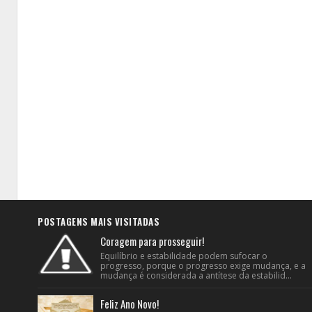
POSTAGENS MAIS VISITADAS
Coragem para prosseguir!
Equilíbrio e estabilidade podem sufocar o
progresso, porque o progresso exige mudança, e a
mudança é considerada a antítese da estabilid...
Feliz Ano Novo!