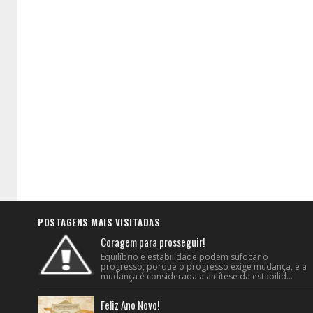
POSTAGENS MAIS VISITADAS
Coragem para prosseguir!
Equilíbrio e estabilidade podem sufocar o
progresso, porque o progresso exige mudança, e a
mudança é considerada a antítese da estabilid...
Feliz Ano Novo!