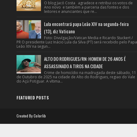
O blog Jacó Costa agradece e retribui os votos de
Ano novo e também a parceria das fontes e dos
leitores e anunciantes que re...
Lula encontrará papa Leão XIV na segunda-feira
(13), diz Vaticano
Foto: Divulgação/Vatican Media e Ricardo Stuckert /
PR O presidente Luiz Inácio Lula da Silva (PT) será recebido pelo Papa
Leão XIV na segun...
ALTO DO RODRIGUES/RN: HOMEM DE 26 ANOS É
ASSASSINADO A TIROS NA CIDADE
Crime de homicídio na madrugada deste sábado, 11
de Outubro de 2025 na cidade de Alto do Rodrigues, regiao do Vale
do Açú Potiguar. A vítima...
FEATURED POSTS
Created By
Colorlib