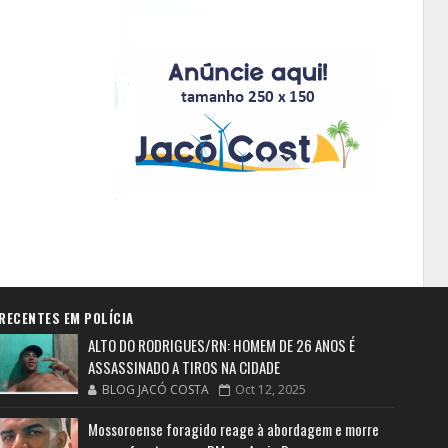
RECENTES EM POLÍCIA
ALTO DO RODRIGUES/RN: HOMEM DE 26 ANOS É
ASSASSINADO A TIROS NA CIDADE
BLOG JACÓ COSTA
Oct 12, 2025
Mossoroense foragido reage à abordagem e morre