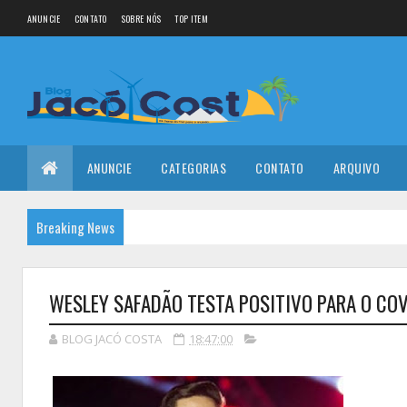
ANUNCIE
CONTATO
SOBRE NÓS
TOP ITEM
ANUNCIE
CATEGORIAS
CONTATO
ARQUIVO
Breaking News
WESLEY SAFADÃO TESTA POSITIVO PARA O COV
BLOG JACÓ COSTA
18:47:00