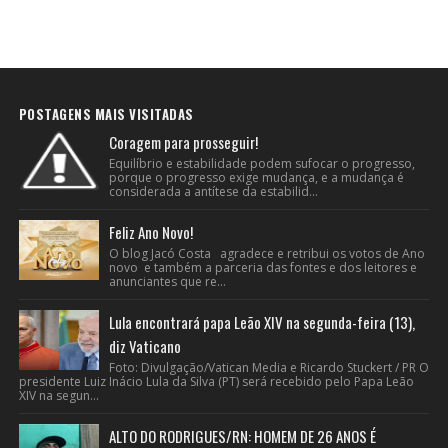
POSTAGENS MAIS VISITADAS
Coragem para prosseguir!
Equilíbrio e estabilidade podem sufocar o progresso,
porque o progresso exige mudança, e a mudança é
considerada a antítese da estabilid...
Feliz Ano Novo!
O blog Jacó Costa agradece e retribui os votos de Ano
novo e também a parceria das fontes e dos leitores e
anunciantes que re...
Lula encontrará papa Leão XIV na segunda-feira (13),
diz Vaticano
Foto: Divulgação/Vatican Media e Ricardo Stuckert / PR O
presidente Luiz Inácio Lula da Silva (PT) será recebido pelo Papa Leão
XIV na segun...
ALTO DO RODRIGUES/RN: HOMEM DE 26 ANOS É