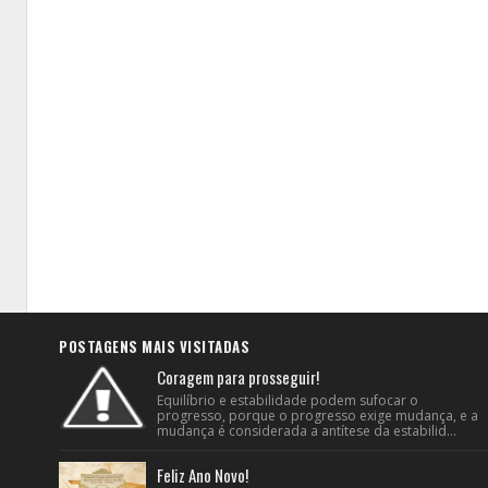
POSTAGENS MAIS VISITADAS
Coragem para prosseguir!
Equilíbrio e estabilidade podem sufocar o
progresso, porque o progresso exige mudança, e a
mudança é considerada a antítese da estabilid...
Feliz Ano Novo!