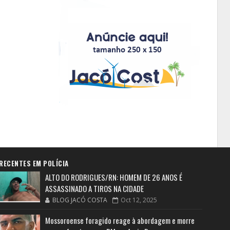
RECENTES EM POLÍCIA
ALTO DO RODRIGUES/RN: HOMEM DE 26 ANOS É
ASSASSINADO A TIROS NA CIDADE
BLOG JACÓ COSTA
Oct 12, 2025
Mossoroense foragido reage à abordagem e morre