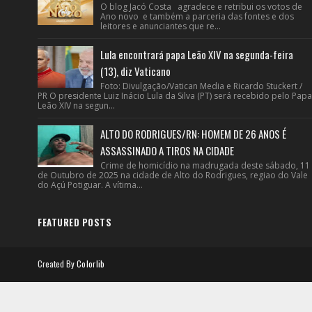
O blog Jacó Costa agradece e retribui os votos de
Ano novo e também a parceria das fontes e dos
leitores e anunciantes que re...
Lula encontrará papa Leão XIV na segunda-feira
(13), diz Vaticano
Foto: Divulgação/Vatican Media e Ricardo Stuckert /
PR O presidente Luiz Inácio Lula da Silva (PT) será recebido pelo Papa
Leão XIV na segun...
ALTO DO RODRIGUES/RN: HOMEM DE 26 ANOS É
ASSASSINADO A TIROS NA CIDADE
Crime de homicídio na madrugada deste sábado, 11
de Outubro de 2025 na cidade de Alto do Rodrigues, regiao do Vale
do Açú Potiguar. A vítima...
FEATURED POSTS
Created By
Colorlib