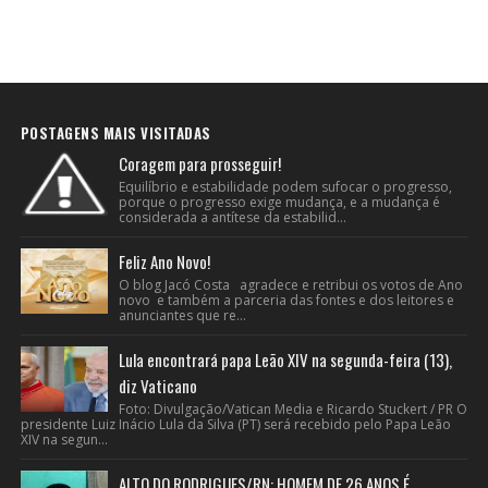
POSTAGENS MAIS VISITADAS
Coragem para prosseguir!
Equilíbrio e estabilidade podem sufocar o progresso,
porque o progresso exige mudança, e a mudança é
considerada a antítese da estabilid...
Feliz Ano Novo!
O blog Jacó Costa agradece e retribui os votos de Ano
novo e também a parceria das fontes e dos leitores e
anunciantes que re...
Lula encontrará papa Leão XIV na segunda-feira (13),
diz Vaticano
Foto: Divulgação/Vatican Media e Ricardo Stuckert / PR O
presidente Luiz Inácio Lula da Silva (PT) será recebido pelo Papa Leão
XIV na segun...
ALTO DO RODRIGUES/RN: HOMEM DE 26 ANOS É