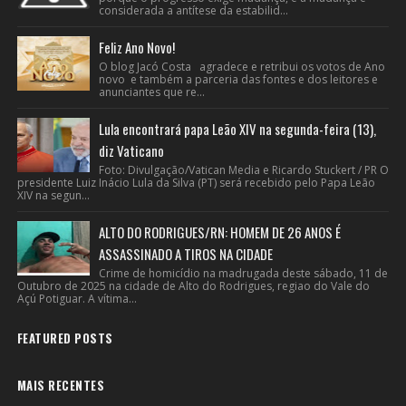
considerada a antítese da estabilid...
Feliz Ano Novo!
O blog Jacó Costa agradece e retribui os votos de Ano
novo e também a parceria das fontes e dos leitores e
anunciantes que re...
Lula encontrará papa Leão XIV na segunda-feira (13),
diz Vaticano
Foto: Divulgação/Vatican Media e Ricardo Stuckert / PR O
presidente Luiz Inácio Lula da Silva (PT) será recebido pelo Papa Leão
XIV na segun...
ALTO DO RODRIGUES/RN: HOMEM DE 26 ANOS É
ASSASSINADO A TIROS NA CIDADE
Crime de homicídio na madrugada deste sábado, 11 de
Outubro de 2025 na cidade de Alto do Rodrigues, regiao do Vale do
Açú Potiguar. A vítima...
FEATURED POSTS
MAIS RECENTES