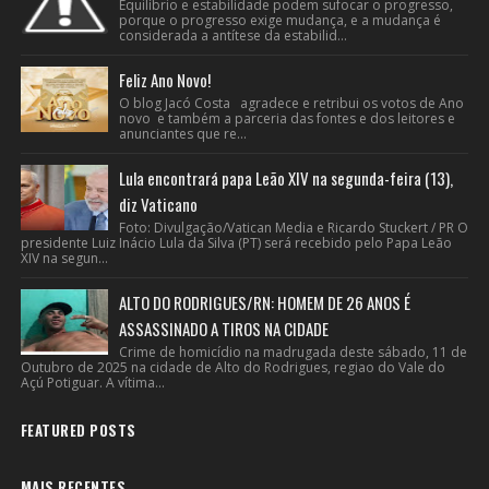
Equilíbrio e estabilidade podem sufocar o progresso,
porque o progresso exige mudança, e a mudança é
considerada a antítese da estabilid...
Feliz Ano Novo!
O blog Jacó Costa agradece e retribui os votos de Ano
novo e também a parceria das fontes e dos leitores e
anunciantes que re...
Lula encontrará papa Leão XIV na segunda-feira (13),
diz Vaticano
Foto: Divulgação/Vatican Media e Ricardo Stuckert / PR O
presidente Luiz Inácio Lula da Silva (PT) será recebido pelo Papa Leão
XIV na segun...
ALTO DO RODRIGUES/RN: HOMEM DE 26 ANOS É
ASSASSINADO A TIROS NA CIDADE
Crime de homicídio na madrugada deste sábado, 11 de
Outubro de 2025 na cidade de Alto do Rodrigues, regiao do Vale do
Açú Potiguar. A vítima...
FEATURED POSTS
MAIS RECENTES