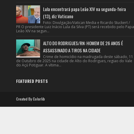
Lula encontrará papa Leão XIV na segunda-feira
(13), diz Vaticano
Foto: Divulgação/Vatican Media e Ricardo Stuckert /
PR O presidente Luiz Inácio Lula da Silva (PT) será recebido pelo Papa
Leão XIV na segun...
ALTO DO RODRIGUES/RN: HOMEM DE 26 ANOS É
ASSASSINADO A TIROS NA CIDADE
Crime de homicídio na madrugada deste sábado, 11
de Outubro de 2025 na cidade de Alto do Rodrigues, regiao do Vale
do Açú Potiguar. A vítima...
FEATURED POSTS
Created By
Colorlib