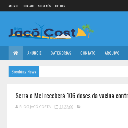
ANUNCIE
CONTATO
SOBRE NÓS
TOP ITEM
ANUNCIE
CATEGORIAS
CONTATO
ARQUIVO
Breaking News
Serra o Mel receberá 106 doses da vacina cont
BLOG JACÓ COSTA
11:22:00