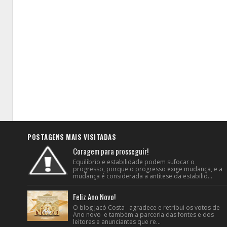
POSTAGENS MAIS VISITADAS
Coragem para prosseguir!
Equilíbrio e estabilidade podem sufocar o
progresso, porque o progresso exige mudança, e a
mudança é considerada a antítese da estabilid...
Feliz Ano Novo!
O blog Jacó Costa agradece e retribui os votos de
Ano novo e também a parceria das fontes e dos
leitores e anunciantes que re...