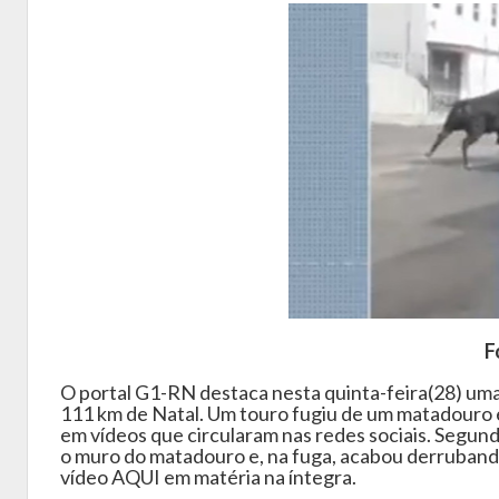
F
O portal G1-RN destaca nesta quinta-feira(28) um
111 km de Natal. Um touro fugiu de um matadouro e
em vídeos que circularam nas redes sociais. Segund
o muro do matadouro e, na fuga, acabou derruband
vídeo AQUI em matéria na íntegra.