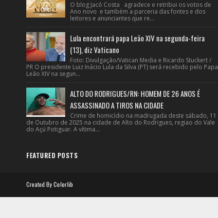
O blog Jacó Costa agradece e retribui os votos de
Ano novo e também a parceria das fontes e dos
leitores e anunciantes que re...
Lula encontrará papa Leão XIV na segunda-feira
(13), diz Vaticano
Foto: Divulgação/Vatican Media e Ricardo Stuckert /
PR O presidente Luiz Inácio Lula da Silva (PT) será recebido pelo Papa
Leão XIV na segun...
ALTO DO RODRIGUES/RN: HOMEM DE 26 ANOS É
ASSASSINADO A TIROS NA CIDADE
Crime de homicídio na madrugada deste sábado, 11
de Outubro de 2025 na cidade de Alto do Rodrigues, regiao do Vale
do Açú Potiguar. A vítima...
FEATURED POSTS
Created By
Colorlib