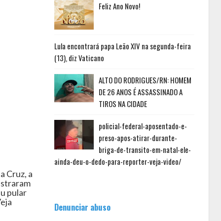
Feliz Ano Novo!
Lula encontrará papa Leão XIV na segunda-feira
(13), diz Vaticano
ALTO DO RODRIGUES/RN: HOMEM
DE 26 ANOS É ASSASSINADO A
TIROS NA CIDADE
policial-federal-aposentado-e-
preso-apos-atirar-durante-
briga-de-transito-em-natal-ele-
ainda-deu-o-dedo-para-reporter-veja-video/
a Cruz, a
istraram
u pular
eja
Denunciar abuso