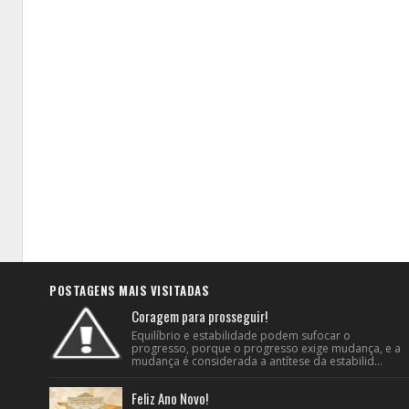
POSTAGENS MAIS VISITADAS
Coragem para prosseguir!
Equilíbrio e estabilidade podem sufocar o
progresso, porque o progresso exige mudança, e a
mudança é considerada a antítese da estabilid...
Feliz Ano Novo!