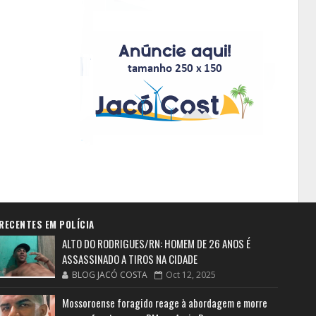
RECENTES EM POLÍCIA
ALTO DO RODRIGUES/RN: HOMEM DE 26 ANOS É
ASSASSINADO A TIROS NA CIDADE
BLOG JACÓ COSTA
Oct 12, 2025
Mossoroense foragido reage à abordagem e morre