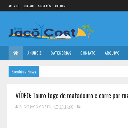
ANUNCIE
CONTATO
SOBRE NÓS
TOP ITEM
ANUNCIE
CATEGORIAS
CONTATO
ARQUIVO
Breaking News
VÍDEO: Touro foge de matadouro e corre por ru
BLOG JACÓ COSTA
19:14:00