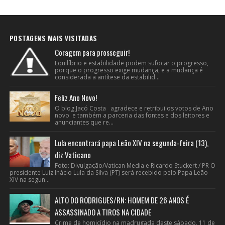
POSTAGENS MAIS VISITADAS
Coragem para prosseguir!
Equilíbrio e estabilidade podem sufocar o progresso,
porque o progresso exige mudança, e a mudança é
considerada a antítese da estabilid...
Feliz Ano Novo!
O blog Jacó Costa agradece e retribui os votos de Ano
novo e também a parceria das fontes e dos leitores e
anunciantes que re...
Lula encontrará papa Leão XIV na segunda-feira (13),
diz Vaticano
Foto: Divulgação/Vatican Media e Ricardo Stuckert / PR O
presidente Luiz Inácio Lula da Silva (PT) será recebido pelo Papa Leão
XIV na segun...
ALTO DO RODRIGUES/RN: HOMEM DE 26 ANOS É
ASSASSINADO A TIROS NA CIDADE
Crime de homicídio na madrugada deste sábado, 11 de