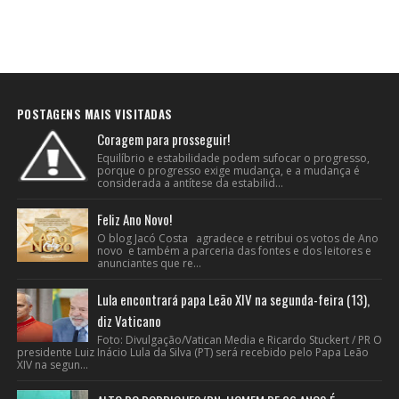
POSTAGENS MAIS VISITADAS
Coragem para prosseguir!
Equilíbrio e estabilidade podem sufocar o progresso,
porque o progresso exige mudança, e a mudança é
considerada a antítese da estabilid...
Feliz Ano Novo!
O blog Jacó Costa agradece e retribui os votos de Ano
novo e também a parceria das fontes e dos leitores e
anunciantes que re...
Lula encontrará papa Leão XIV na segunda-feira (13),
diz Vaticano
Foto: Divulgação/Vatican Media e Ricardo Stuckert / PR O
presidente Luiz Inácio Lula da Silva (PT) será recebido pelo Papa Leão
XIV na segun...