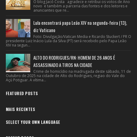
O blog Jacó Costa agradece e retribui os votos de Ano
novo e também a parceria das fontes e dos leitores e
anunciantes que re...
Lula encontrará papa Leão XIV na segunda-feira (13),
diz Vaticano
Foto: Divulgação/Vatican Media e Ricardo Stuckert / PR O
presidente Luiz Inácio Lula da Silva (PT) será recebido pelo Papa Leão
XIV na segun...
ALTO DO RODRIGUES/RN: HOMEM DE 26 ANOS É
ASSASSINADO A TIROS NA CIDADE
Crime de homicídio na madrugada deste sábado, 11 de
Outubro de 2025 na cidade de Alto do Rodrigues, regiao do Vale do
Açú Potiguar. A vítima...
FEATURED POSTS
MAIS RECENTES
SELECT YOUR OWN LANGUAGE