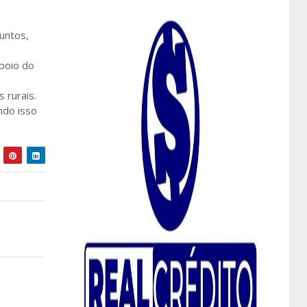
untos,
apoio do
s rurais.
ndo isso