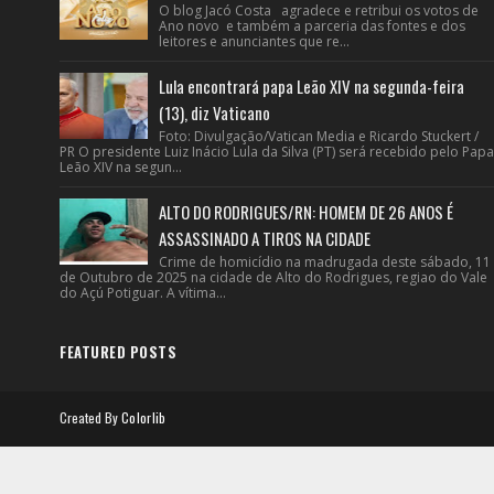
O blog Jacó Costa agradece e retribui os votos de
Ano novo e também a parceria das fontes e dos
leitores e anunciantes que re...
Lula encontrará papa Leão XIV na segunda-feira
(13), diz Vaticano
Foto: Divulgação/Vatican Media e Ricardo Stuckert /
PR O presidente Luiz Inácio Lula da Silva (PT) será recebido pelo Papa
Leão XIV na segun...
ALTO DO RODRIGUES/RN: HOMEM DE 26 ANOS É
ASSASSINADO A TIROS NA CIDADE
Crime de homicídio na madrugada deste sábado, 11
de Outubro de 2025 na cidade de Alto do Rodrigues, regiao do Vale
do Açú Potiguar. A vítima...
FEATURED POSTS
Created By
Colorlib