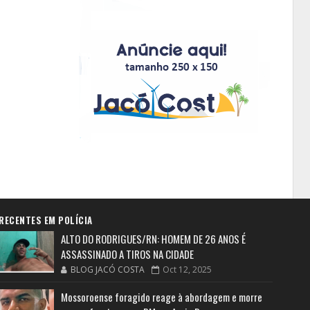
RECENTES EM POLÍCIA
ALTO DO RODRIGUES/RN: HOMEM DE 26 ANOS É
ASSASSINADO A TIROS NA CIDADE
BLOG JACÓ COSTA
Oct 12, 2025
Mossoroense foragido reage à abordagem e morre