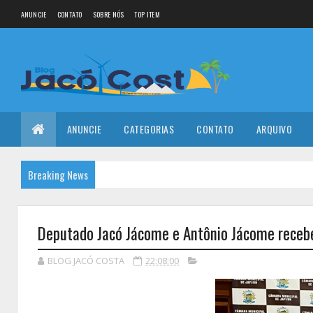
ANUNCIE
CONTATO
SOBRE NÓS
TOP ITEM
ANUNCIE
CATEGORIAS
CONTATO
ARQUIVO
Breaking News
Deputado Jacó Jácome e Antônio Jácome recebe
BLOG JACÓ COSTA
22:08:00