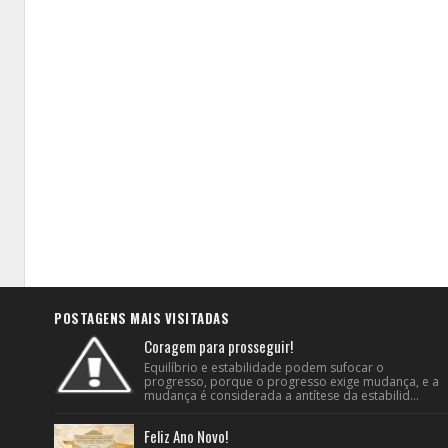
POSTAGENS MAIS VISITADAS
Coragem para prosseguir!
Equilíbrio e estabilidade podem sufocar o
progresso, porque o progresso exige mudança, e a
mudança é considerada a antítese da estabilid...
Feliz Ano Novo!