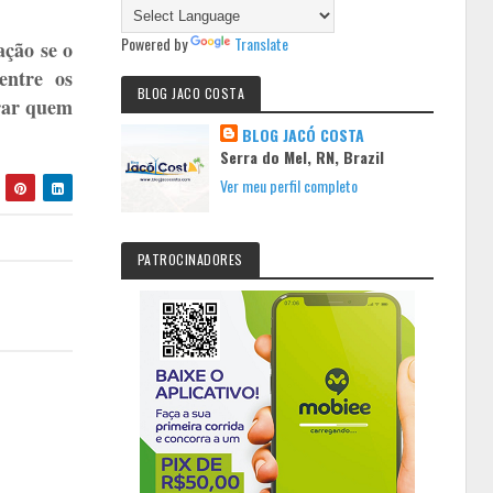
Powered by
Translate
ção se o
entre os
BLOG JACO COSTA
trar quem
BLOG JACÓ COSTA
Serra do Mel, RN, Brazil
Ver meu perfil completo
PATROCINADORES