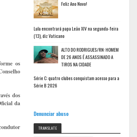
Feliz Ano Novo!
Lula encontrará papa Leão XIV na segunda-feira
(13), diz Vaticano
ALTO DO RODRIGUES/RN: HOMEM
DE 26 ANOS É ASSASSINADO A
forme os
TIROS NA CIDADE
Conselho
Série C: quatro clubes conquistam acesso para a
Série B 2026
avés dos
ficial da
Denunciar abuso
 condutor
TRANSLATE