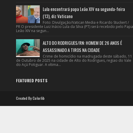
Lula encontrará papa Leão XIV na segunda-feira
(13), diz Vaticano
Foto: Divulgação/Vatican Media e Ricardo Stuckert /
PR O presidente Luiz Inácio Lula da Silva (PT) será recebido pelo Papa
Leão XIV na segun...
ALTO DO RODRIGUES/RN: HOMEM DE 26 ANOS É
ASSASSINADO A TIROS NA CIDADE
Crime de homicídio na madrugada deste sábado, 11
de Outubro de 2025 na cidade de Alto do Rodrigues, regiao do Vale
do Açú Potiguar. A vítima...
FEATURED POSTS
Created By
Colorlib