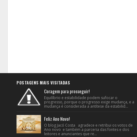
POSTAGENS MAIS VISITADAS
Coragem para prosseguir!
Equilíbrio e estabilidade podem sufocar o
progresso, porque o progresso exige mudança, e a
mudança é considerada a antítese da estabilid...
Feliz Ano Novo!
O blog Jacó Costa agradece e retribui os votos de
Ano novo e também a parceria das fontes e dos
leitores e anunciantes que re...