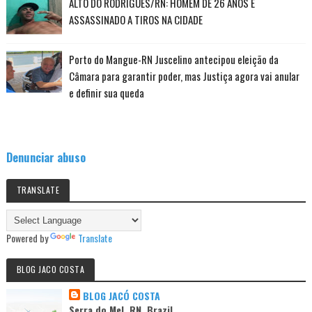
ALTO DO RODRIGUES/RN: HOMEM DE 26 ANOS É
ASSASSINADO A TIROS NA CIDADE
Porto do Mangue-RN Juscelino antecipou eleição da
Câmara para garantir poder, mas Justiça agora vai anular
e definir sua queda
Denunciar abuso
TRANSLATE
Powered by
Translate
BLOG JACO COSTA
BLOG JACÓ COSTA
Serra do Mel, RN, Brazil