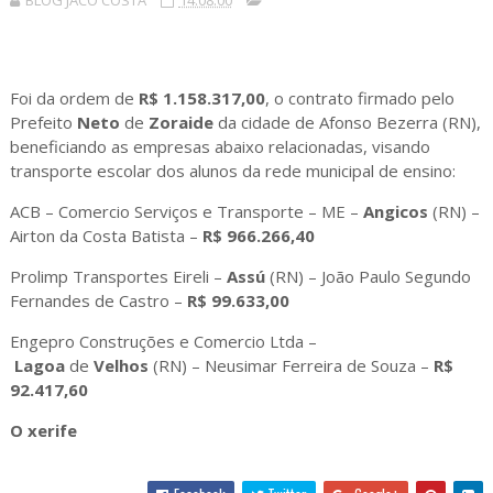
BLOG JACÓ COSTA
14:08:00
Foi da ordem de
R$ 1.158.317,00
, o contrato firmado pelo
Prefeito
Neto
de
Zoraide
da cidade de Afonso Bezerra (RN),
beneficiando as empresas abaixo relacionadas, visando
transporte escolar dos alunos da rede municipal de ensino:
ACB – Comercio Serviços e Transporte – ME –
Angicos
(RN) –
Airton da Costa Batista –
R$ 966.266,40
Prolimp Transportes Eireli –
Assú
(RN) – João Paulo Segundo
Fernandes de Castro –
R$ 99.633,00
Engepro Construções e Comercio Ltda –
Lagoa
de
Velhos
(RN) – Neusimar Ferreira de Souza –
R$
92.417,60
O xerife