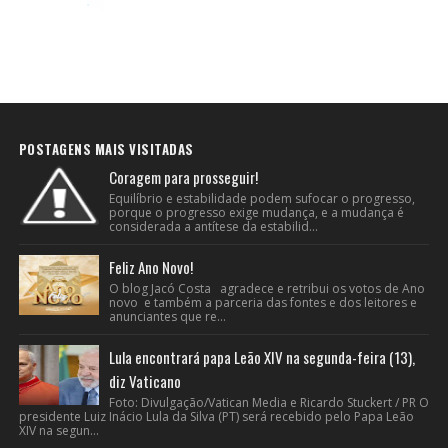
POSTAGENS MAIS VISITADAS
Coragem para prosseguir!
Equilíbrio e estabilidade podem sufocar o progresso,
porque o progresso exige mudança, e a mudança é
considerada a antítese da estabilid...
Feliz Ano Novo!
O blog Jacó Costa agradece e retribui os votos de Ano
novo e também a parceria das fontes e dos leitores e
anunciantes que re...
Lula encontrará papa Leão XIV na segunda-feira (13),
diz Vaticano
Foto: Divulgação/Vatican Media e Ricardo Stuckert / PR O
presidente Luiz Inácio Lula da Silva (PT) será recebido pelo Papa Leão
XIV na segun...