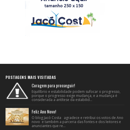
POSTAGENS MAIS VISITADAS
Coragem para prosseguir!
Equilíbrio e estabilidade podem sufocar o progresso,
porque o progresso exige mudança, e a mudança é
considerada a antítese da estabilid...
Feliz Ano Novo!
O blog Jacó Costa agradece e retribui os votos de Ano
novo e também a parceria das fontes e dos leitores e
anunciantes que re...