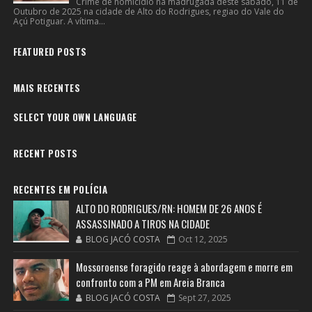
Crime de homicídio na madrugada deste sábado, 11 de
Outubro de 2025 na cidade de Alto do Rodrigues, regiao do Vale do
Açú Potiguar. A vítima...
FEATURED POSTS
MAIS RECENTES
SELECT YOUR OWN LANGUAGE
RECENT POSTS
RECENTES EM POLÍCIA
ALTO DO RODRIGUES/RN: HOMEM DE 26 ANOS É
ASSASSINADO A TIROS NA CIDADE
BLOG JACÓ COSTA
Oct 12, 2025
Mossoroense foragido reage à abordagem e morre em
confronto com a PM em Areia Branca
BLOG JACÓ COSTA
Sept 27, 2025