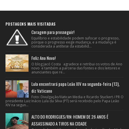
POSTAGENS MAIS VISITADAS
Coragem para prosseguir!
Equilíbrio e estabilidade podem sufocar o progresso,
porque o progresso exige mudança, e a mudança é
considerada a antítese da estabilid...
Feliz Ano Novo!
O blog Jacó Costa agradece e retribui os votos de Ano
novo e também a parceria das fontes e dos leitores e
anunciantes que re...
Lula encontrará papa Leão XIV na segunda-feira (13),
diz Vaticano
Foto: Divulgação/Vatican Media e Ricardo Stuckert / PR O
presidente Luiz Inácio Lula da Silva (PT) será recebido pelo Papa Leão
XIV na segun...
ALTO DO RODRIGUES/RN: HOMEM DE 26 ANOS É
ASSASSINADO A TIROS NA CIDADE