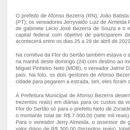
O prefeito de Afonso Bezerra (RN), João Batist
(PT); os vereadores Jerryvaldo Luiz de Almeida
de gabinete Lécio José Bezerra de Souza e o m
capital federal com objetivo de participarem 
acontecerá entre os dias 25 a 28 de abril de 2022
Na comitiva da Flor do Sertão também estava o s
na manhã deste domingo (24) com destino ao mun
Miguel Pinheiro Neto (MDB), o vereador Jalmir D
país. Na foto, os dois gestores de Afonso Bezer
cidade para pegarem a estrada, sim, eles foram 
A Prefeitura Municipal de Afonso Bezerra dese
trezentos reais) em diárias para os custos da v
Flor do Sertão só para o prefeito Neto de Zoraid
o montante total de R$ 7.000,00 (sete mil reai
Para o vereador Jerry Almeida, o assessor de g
valor diário de R$ 300,00 (trezentos reais), tot