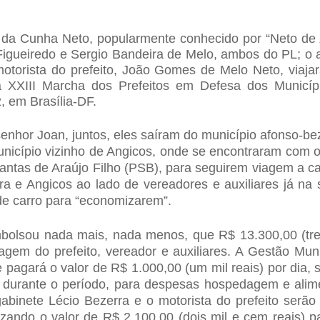
a da Cunha Neto, popularmente conhecido por “Neto de 
 Figueiredo e Sergio Bandeira de Melo, ambos do PL; o 
otorista do prefeito, João Gomes de Melo Neto, viaja
da XXIII Marcha dos Prefeitos em Defesa dos Municíp
, em Brasília-DF.
enhor Joan, juntos, eles saíram do município afonso-be
icípio vizinho de Angicos, onde se encontraram com o 
antas de Araújo Filho (PSB), para seguirem viagem a ca
ra e Angicos ao lado de vereadores e auxiliares já na 
de carro para “economizarem”.
mbolsou nada mais, nada menos, que R$ 13.300,00 (tre
iagem do prefeito, vereador e auxiliares. A Gestão Mun
e pagará o valor de R$ 1.000,00 (um mil reais) por dia
s) durante o período, para despesas hospedagem e alim
abinete Lécio Bezerra e o motorista do prefeito serão
alizando o valor de R$ 2.100,00 (dois mil e cem reais) 