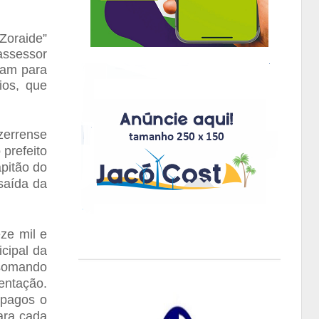
Zoraide”
assessor
ram para
ios, que
zerrense
prefeito
pitão do
saída da
ze mil e
icipal da
, somando
entação.
 pagos o
para cada