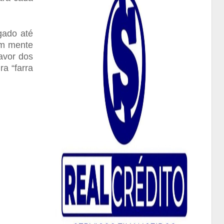
gado até
em mente
avor dos
a “farra