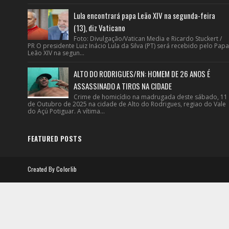
Lula encontrará papa Leão XIV na segunda-feira
(13), diz Vaticano
Foto: Divulgação/Vatican Media e Ricardo Stuckert /
PR O presidente Luiz Inácio Lula da Silva (PT) será recebido pelo Papa
Leão XIV na segun...
ALTO DO RODRIGUES/RN: HOMEM DE 26 ANOS É
ASSASSINADO A TIROS NA CIDADE
Crime de homicídio na madrugada deste sábado, 11
de Outubro de 2025 na cidade de Alto do Rodrigues, regiao do Vale
do Açú Potiguar. A vítima...
FEATURED POSTS
Created By
Colorlib