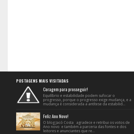
POSTAGENS MAIS VISITADAS
Coragem para prosseguir!
Equilíbrio e estabilidade podem sufocar o
progresso, porque o progresso exige mudança, e a
mudança é considerada a antítese da estabilid...
Feliz Ano Novo!
O blog Jacó Costa agradece e retribui os votos de
Ano novo e também a parceria das fontes e dos
leitores e anunciantes que re...