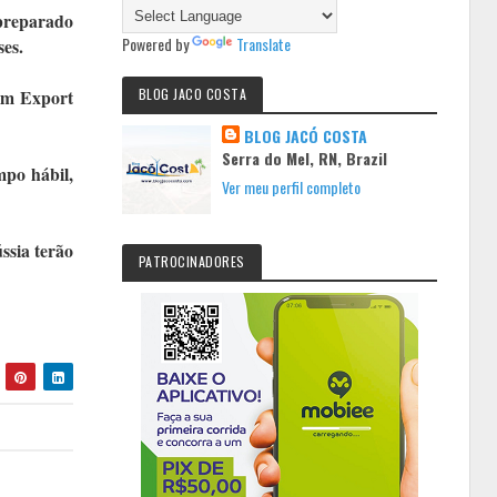
 preparado
Powered by
Translate
ses.
rom Export
BLOG JACO COSTA
BLOG JACÓ COSTA
Serra do Mel, RN, Brazil
mpo hábil,
Ver meu perfil completo
ssia terão
PATROCINADORES