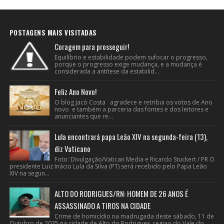
POSTAGENS MAIS VISITADAS
Coragem para prosseguir!
Equilíbrio e estabilidade podem sufocar o progresso,
porque o progresso exige mudança, e a mudança é
considerada a antítese da estabilid...
Feliz Ano Novo!
O blog Jacó Costa agradece e retribui os votos de Ano
novo e também a parceria das fontes e dos leitores e
anunciantes que re...
Lula encontrará papa Leão XIV na segunda-feira (13),
diz Vaticano
Foto: Divulgação/Vatican Media e Ricardo Stuckert / PR O
presidente Luiz Inácio Lula da Silva (PT) será recebido pelo Papa Leão
XIV na segun...
ALTO DO RODRIGUES/RN: HOMEM DE 26 ANOS É
ASSASSINADO A TIROS NA CIDADE
Crime de homicídio na madrugada deste sábado, 11 de
Outubro de 2025 na cidade de Alto do Rodrigues, regiao do Vale do