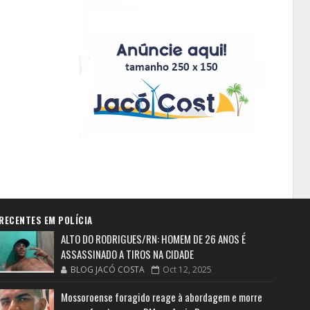
RECENTES EM POLÍCIA
ALTO DO RODRIGUES/RN: HOMEM DE 26 ANOS É
ASSASSINADO A TIROS NA CIDADE
BLOG JACÓ COSTA
Oct 12, 2025
Mossoroense foragido reage à abordagem e morre