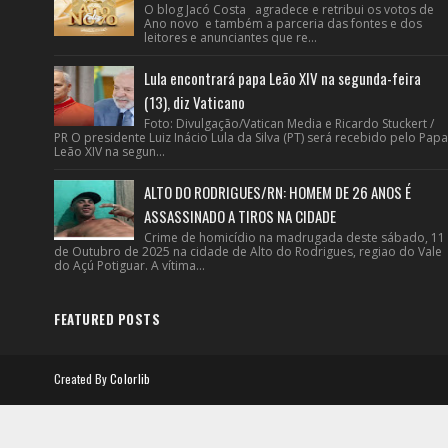
O blog Jacó Costa agradece e retribui os votos de
Ano novo e também a parceria das fontes e dos
leitores e anunciantes que re...
Lula encontrará papa Leão XIV na segunda-feira
(13), diz Vaticano
Foto: Divulgação/Vatican Media e Ricardo Stuckert /
PR O presidente Luiz Inácio Lula da Silva (PT) será recebido pelo Papa
Leão XIV na segun...
ALTO DO RODRIGUES/RN: HOMEM DE 26 ANOS É
ASSASSINADO A TIROS NA CIDADE
Crime de homicídio na madrugada deste sábado, 11
de Outubro de 2025 na cidade de Alto do Rodrigues, regiao do Vale
do Açú Potiguar. A vítima...
FEATURED POSTS
Created By
Colorlib