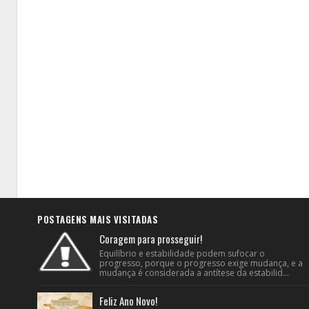
POSTAGENS MAIS VISITADAS
Coragem para prosseguir!
Equilíbrio e estabilidade podem sufocar o
progresso, porque o progresso exige mudança, e a
mudança é considerada a antítese da estabilid...
Feliz Ano Novo!