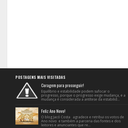
POSTAGENS MAIS VISITADAS
Coragem para prosseguir!
Equilíbrio e estabilidade podem sufocar o
progresso, porque o progresso exige mudança, e a
mudança é considerada a antítese da estabilid...
Feliz Ano Novo!
O blog Jacó Costa agradece e retribui os votos de
Ano novo e também a parceria das fontes e dos
leitores e anunciantes que re...