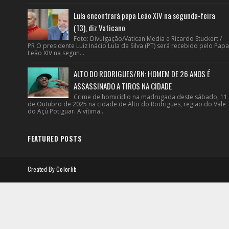
Lula encontrará papa Leão XIV na segunda-feira
(13), diz Vaticano
Foto: Divulgação/Vatican Media e Ricardo Stuckert /
PR O presidente Luiz Inácio Lula da Silva (PT) será recebido pelo Papa
Leão XIV na segun...
ALTO DO RODRIGUES/RN: HOMEM DE 26 ANOS É
ASSASSINADO A TIROS NA CIDADE
Crime de homicídio na madrugada deste sábado, 11
de Outubro de 2025 na cidade de Alto do Rodrigues, regiao do Vale
do Açú Potiguar. A vítima...
FEATURED POSTS
Created By
Colorlib