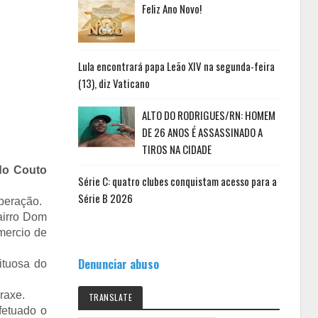
Feliz Ano Novo!
Lula encontrará papa Leão XIV na segunda-feira
(13), diz Vaticano
ALTO DO RODRIGUES/RN: HOMEM
DE 26 ANOS É ASSASSINADO A
TIROS NA CIDADE
do Couto
Série C: quatro clubes conquistam acesso para a
Série B 2026
peração.
airro Dom
mercio de
Denunciar abuso
ituosa do
praxe.
TRANSLATE
fetuado o