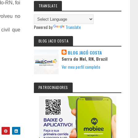
o-RN, foi
TRANSLATE
volveu no
Powered by
Translate
civil que
BLOG JACO COSTA
BLOG JACÓ COSTA
Serra do Mel, RN, Brazil
Ver meu perfil completo
PATROCINADORES