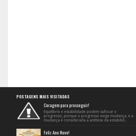
POSTAGENS MAIS VISITADAS
Coragem para prosseguir!
Equilíbrio e estabilidade podem sufocar o
progresso, porque o progresso exige mudança, e a
mudança é considerada a antítese da estabilid...
Feliz Ano Novo!