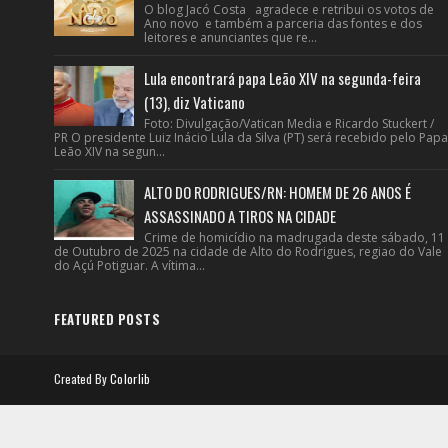
O blog Jacó Costa agradece e retribui os votos de
Ano novo e também a parceria das fontes e dos
leitores e anunciantes que re...
Lula encontrará papa Leão XIV na segunda-feira
(13), diz Vaticano
Foto: Divulgação/Vatican Media e Ricardo Stuckert /
PR O presidente Luiz Inácio Lula da Silva (PT) será recebido pelo Papa
Leão XIV na segun...
ALTO DO RODRIGUES/RN: HOMEM DE 26 ANOS É
ASSASSINADO A TIROS NA CIDADE
Crime de homicídio na madrugada deste sábado, 11
de Outubro de 2025 na cidade de Alto do Rodrigues, regiao do Vale
do Açú Potiguar. A vítima...
FEATURED POSTS
Created By
Colorlib