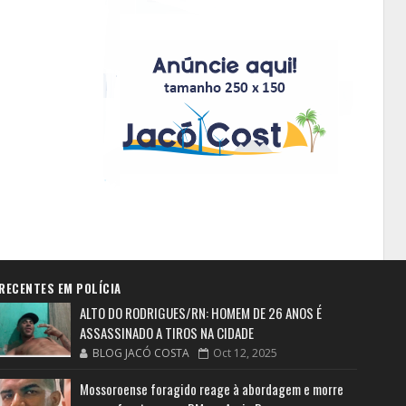
RECENTES EM POLÍCIA
ALTO DO RODRIGUES/RN: HOMEM DE 26 ANOS É
ASSASSINADO A TIROS NA CIDADE
BLOG JACÓ COSTA
Oct 12, 2025
Mossoroense foragido reage à abordagem e morre