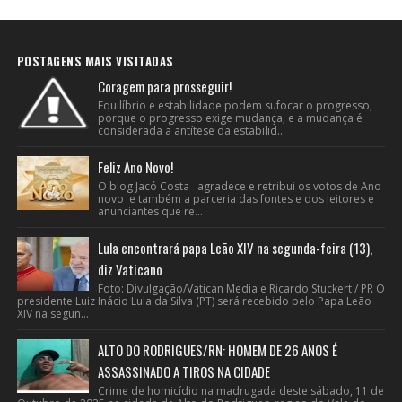
POSTAGENS MAIS VISITADAS
Coragem para prosseguir!
Equilíbrio e estabilidade podem sufocar o progresso,
porque o progresso exige mudança, e a mudança é
considerada a antítese da estabilid...
Feliz Ano Novo!
O blog Jacó Costa agradece e retribui os votos de Ano
novo e também a parceria das fontes e dos leitores e
anunciantes que re...
Lula encontrará papa Leão XIV na segunda-feira (13),
diz Vaticano
Foto: Divulgação/Vatican Media e Ricardo Stuckert / PR O
presidente Luiz Inácio Lula da Silva (PT) será recebido pelo Papa Leão
XIV na segun...
ALTO DO RODRIGUES/RN: HOMEM DE 26 ANOS É
ASSASSINADO A TIROS NA CIDADE
Crime de homicídio na madrugada deste sábado, 11 de