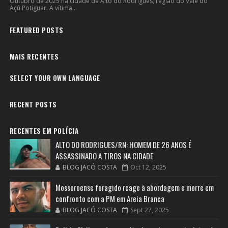
Outubro de 2025 na cidade de Alto do Rodrigues, regiao do Vale do
Açú Potiguar. A vítima...
FEATURED POSTS
MAIS RECENTES
SELECT YOUR OWN LANGUAGE
RECENT POSTS
RECENTES EM POLÍCIA
ALTO DO RODRIGUES/RN: HOMEM DE 26 ANOS É
ASSASSINADO A TIROS NA CIDADE
BLOG JACÓ COSTA
Oct 12, 2025
Mossoroense foragido reage à abordagem e morre em
confronto com a PM em Areia Branca
BLOG JACÓ COSTA
Sept 27, 2025