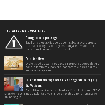
POSTAGENS MAIS VISITADAS
Coragem para prosseguir!
Equilíbrio e estabilidade podem sufocar o progresso,
porque o progresso exige mudança, e a mudança é
considerada a antítese da estabilid...
Feliz Ano Novo!
O blog Jacó Costa agradece e retribui os votos de Ano
novo e também a parceria das fontes e dos leitores e
anunciantes que re...
Lula encontrará papa Leão XIV na segunda-feira (13),
diz Vaticano
Foto: Divulgação/Vatican Media e Ricardo Stuckert / PR O
presidente Luiz Inácio Lula da Silva (PT) será recebido pelo Papa Leão
XIV na segun...