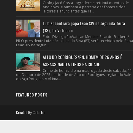
O blog Jacó Costa agradece e retribui os votos de
Ano novo e também a parceria das fontes e dos
leitores e anunciantes que re...
Lula encontrará papa Leão XIV na segunda-feira
(13), diz Vaticano
Foto: Divulgação/Vatican Media e Ricardo Stuckert /
PR O presidente Luiz Inácio Lula da Silva (PT) será recebido pelo Papa
Leão XIV na segun...
ALTO DO RODRIGUES/RN: HOMEM DE 26 ANOS É
ASSASSINADO A TIROS NA CIDADE
Crime de homicídio na madrugada deste sábado, 11
de Outubro de 2025 na cidade de Alto do Rodrigues, regiao do Vale
do Açú Potiguar. A vítima...
FEATURED POSTS
Created By
Colorlib