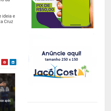
 ideia e
ta Cruz
nse após