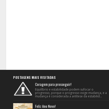
POSTAGENS MAIS VISITADAS
Coragem para prosseguir!
Equilíbrio e estabilidade podem sufocar o
progresso, porque o progresso exige mudança, e a
mudança é considerada a antítese da estabilid...
Feliz Ano Novo!