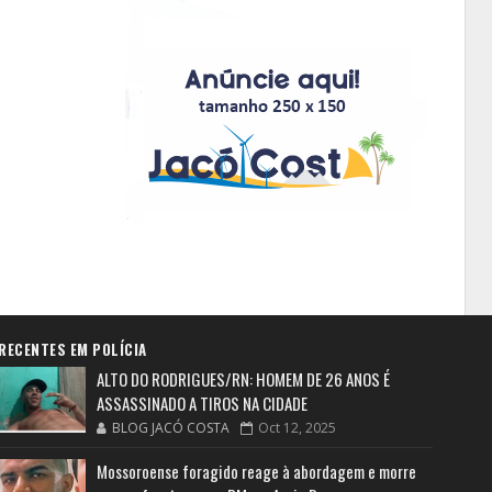
RECENTES EM POLÍCIA
ALTO DO RODRIGUES/RN: HOMEM DE 26 ANOS É
ASSASSINADO A TIROS NA CIDADE
BLOG JACÓ COSTA
Oct 12, 2025
Mossoroense foragido reage à abordagem e morre