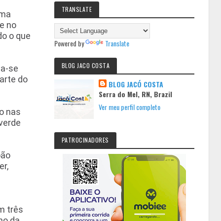
TRANSLATE
uma
te no
do o que
Powered by
Translate
BLOG JACO COSTA
ta-se
arte do
BLOG JACÓ COSTA
Serra do Mel, RN, Brazil
Ver meu perfil completo
ão nas
iverde
PATROCINADORES
oão
er,
m três
ho da