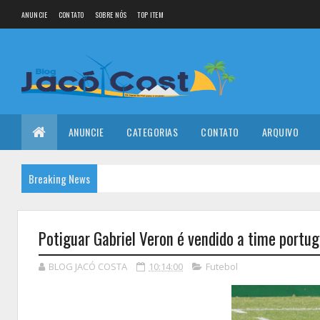
ANUNCIE
CONTATO
SOBRE NÓS
TOP ITEM
ANUNCIE
CATEGORIAS
CONTATO
ARQUIVO
Breaking News
Potiguar Gabriel Veron é vendido a time portu
BLOG JACÓ COSTA
10:14:00
Futebol