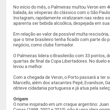
No início do mês, o Palmeiras multou Veron em 40
balada, às vésperas do clássico com o São Paulo,
Instagram, rapidamente viralizaram nas redes so
aparenta ser bebida alcoólica, despejada em sua
Em relação ao valor da possível multa rescisória,
que o time brasileiro tenha ficado com parte do 
negócio, como clube formador.
O Palmeiras lidera o Brasileirão com 33 pontos, d
quartas de final da Copa Libertadores. No duelo e
levou a melhor.
Com a chegada de Veron, o Porto passará a ter set
Marcello, além dos atacantes Pepê, Evanilson, Ga
obteve cidadania portuguesa e já atua pela seleç
Origem
O nome inspirado em um craque argentino: Juan 
Copas (1998, 2002 e 2010), não é uma ideia origi