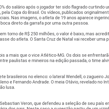
% do salário após o jogador ter sido flagrado curtindo 
 pela Copa do Brasil. Os vídeos, publicados originalmen
ciais. Nas imagens, o atleta de 19 anos aparece ingerin
 boca direto da garrafa por uma outra pessoa.
 em torno de R$ 250 milhões, o valor é baixo, mas acredi
passe do atleta. O Santa Cruz de Natal vai receber uma p
ois a mais que o vice Atlético-MG. Os dois se enfrentar
ntre paulistas e mineiros na edição passada, o time alv
e brasileiros no elenco: o lateral Wendell, o zagueiro J
leno e Fernando Andrade. O meia Otávio, revelado no Int
ão lusa.
Sebastian Veron, que defendeu a seleção de seu país e
nária dos pais. Neste caso a sugestão partiu de um vizin