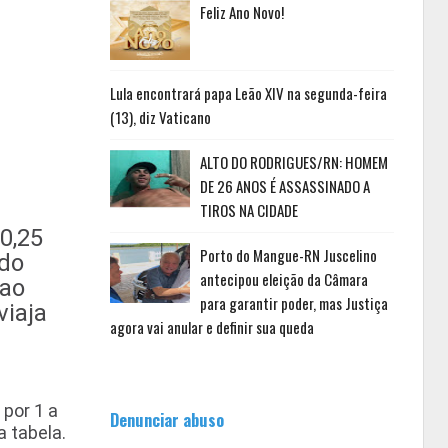
Feliz Ano Novo!
Lula encontrará papa Leão XIV na segunda-feira
(13), diz Vaticano
ALTO DO RODRIGUES/RN: HOMEM
DE 26 ANOS É ASSASSINADO A
TIROS NA CIDADE
0,25
Porto do Mangue-RN Juscelino
 do
antecipou eleição da Câmara
 ao
para garantir poder, mas Justiça
viaja
agora vai anular e definir sua queda
 por 1 a
Denunciar abuso
a tabela.