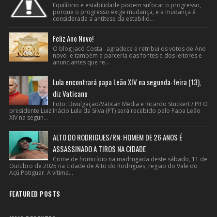
Equilíbrio e estabilidade podem sufocar o progresso,
porque o progresso exige mudança, e a mudança é
considerada a antítese da estabilid...
Feliz Ano Novo!
O blog Jacó Costa agradece e retribui os votos de Ano
novo e também a parceria das fontes e dos leitores e
anunciantes que re...
Lula encontrará papa Leão XIV na segunda-feira (13),
diz Vaticano
Foto: Divulgação/Vatican Media e Ricardo Stuckert / PR O
presidente Luiz Inácio Lula da Silva (PT) será recebido pelo Papa Leão
XIV na segun...
ALTO DO RODRIGUES/RN: HOMEM DE 26 ANOS É
ASSASSINADO A TIROS NA CIDADE
Crime de homicídio na madrugada deste sábado, 11 de
Outubro de 2025 na cidade de Alto do Rodrigues, regiao do Vale do
Açú Potiguar. A vítima...
FEATURED POSTS