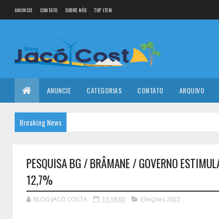
ANUNCIE
CONTATO
SOBRE NÓS
TOP ITEM
ANUNCIE
CATEGORIAS
CONTATO
ARQUIVO
Breaking News
PESQUISA BG / BRÂMANE / GOVERNO ESTIMULAD
12,7%
BLOG JACÓ COSTA
13:18:00
Eleições 2022