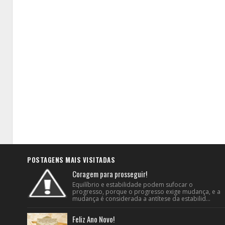
POSTAGENS MAIS VISITADAS
Coragem para prosseguir!
Equilíbrio e estabilidade podem sufocar o
progresso, porque o progresso exige mudança, e a
mudança é considerada a antítese da estabilid...
Feliz Ano Novo!