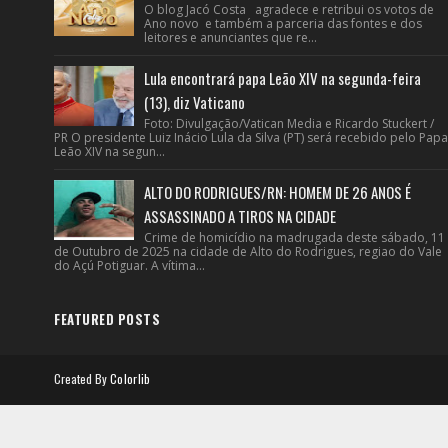
O blog Jacó Costa agradece e retribui os votos de
Ano novo e também a parceria das fontes e dos
leitores e anunciantes que re...
Lula encontrará papa Leão XIV na segunda-feira
(13), diz Vaticano
Foto: Divulgação/Vatican Media e Ricardo Stuckert /
PR O presidente Luiz Inácio Lula da Silva (PT) será recebido pelo Papa
Leão XIV na segun...
ALTO DO RODRIGUES/RN: HOMEM DE 26 ANOS É
ASSASSINADO A TIROS NA CIDADE
Crime de homicídio na madrugada deste sábado, 11
de Outubro de 2025 na cidade de Alto do Rodrigues, regiao do Vale
do Açú Potiguar. A vítima...
FEATURED POSTS
Created By
Colorlib