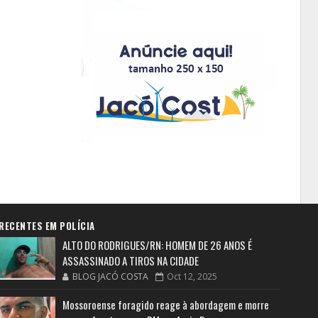
RECENTES EM POLÍCIA
ALTO DO RODRIGUES/RN: HOMEM DE 26 ANOS É
ASSASSINADO A TIROS NA CIDADE
BLOG JACÓ COSTA
Oct 12, 2025
Mossoroense foragido reage à abordagem e morre