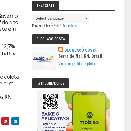
TRANSLATE
 Governo
ário das
Powered by
Translate
rece em
BLOG JACO COSTA
 12,7%.
BLOG JACÓ COSTA
giram a
Serra do Mel, RN, Brazil
Ver meu perfil completo
e coleta
e erro
PATROCINADORES
os RN-