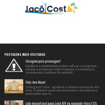
POSTAGENS MAIS VISITADAS
Coragem para prosseguir!
Equilíbrio e estabilidade podem sufocar o progresso,
porque o progresso exige mudança, e a mudança é
considerada a antítese da estabilid...
Feliz Ano Novo!
O blog Jacó Costa agradece e retribui os votos de Ano
novo e também a parceria das fontes e dos leitores e
anunciantes que re...
Lula encontrará papa Leão XIV na segunda-feira (13),