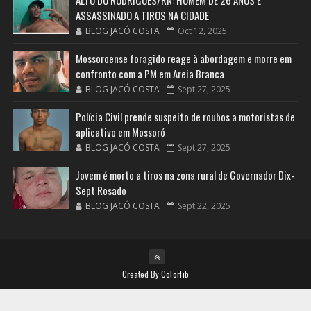
ALTO DO RODRIGUES/RN: HOMEM DE 26 ANOS É
ASSASSINADO A TIROS NA CIDADE
BLOG JACÓ COSTA
Oct 12, 2025
Mossoroense foragido reage à abordagem e morre em
confronto com a PM em Areia Branca
BLOG JACÓ COSTA
Sept 27, 2025
Polícia Civil prende suspeito de roubos a motoristas de
aplicativo em Mossoró
BLOG JACÓ COSTA
Sept 27, 2025
Jovem é morto a tiros na zona rural de Governador Dix-
Sept Rosado
BLOG JACÓ COSTA
Sept 22, 2025
Created By
Colorlib