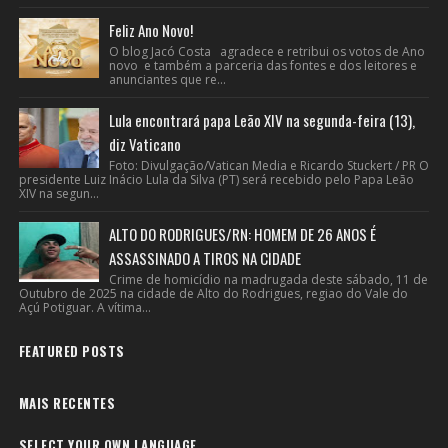
Feliz Ano Novo!
O blog Jacó Costa agradece e retribui os votos de Ano
novo e também a parceria das fontes e dos leitores e
anunciantes que re...
Lula encontrará papa Leão XIV na segunda-feira (13),
diz Vaticano
Foto: Divulgação/Vatican Media e Ricardo Stuckert / PR O
presidente Luiz Inácio Lula da Silva (PT) será recebido pelo Papa Leão
XIV na segun...
ALTO DO RODRIGUES/RN: HOMEM DE 26 ANOS É
ASSASSINADO A TIROS NA CIDADE
Crime de homicídio na madrugada deste sábado, 11 de
Outubro de 2025 na cidade de Alto do Rodrigues, regiao do Vale do
Açú Potiguar. A vítima...
FEATURED POSTS
MAIS RECENTES
SELECT YOUR OWN LANGUAGE