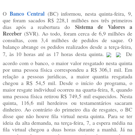
Banco Central
O
(BC) informou, nesta quinta-feira, 9,
que foram sacados R$ 228,1 milhões nos três primeiros
Sistema de Valores a
dias após a reabertura do
Receber
(SVR). Ao todo, foram cerca de 6,9 milhões de
consultas, com 3,4 milhões de pedidos de saque. O
balanço abrange os pedidos realizados desde a
ter
ça-feira,
7, às 10 horas até as 17 horas desta
quinta
.
De
acordo com o banco, o maior valor resgatado nesta quinta
por uma pessoa física correspondeu a R$ 306,1 mil. Em
relação a pessoas jurídicas, a maior quantia resgatada
chegou a R$ 54,5 mil. Desde o início do programa, o
maior resgate individual ocorreu na
quarta
-feira, 8, quando
uma pessoa física retirou R$ 749,5 mil esquecidos. Nesta
quinta, 116,6 mil herdeiros ou testamentários sacaram
dinheiro. Ao contrário do primeiro dia de resgates, o BC
disse que não houve fila virtual nesta quinta. Para se ter
ideia da alta demanda, na terça-feira, 7, a espera média na
fila virtual chegou a duas horas durante a manhã. Já na