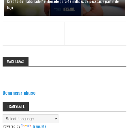
Crédito do Trabalhador’ é liberado para 47 milhões de pessoas a partir de
hoje
MAIS LIDAS
Denunciar abuso
TRANSLATE
Powered by
Translate