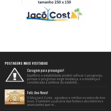
POSTAGENS MAIS VISITADAS
Coragem para prosseguir!
Equilíbrio e estabilidade podem sufocar o progresso,
porque o progresso exige mudança, e a mudança é
considerada a antítese da estabilid...
Feliz Ano Novo!
O blog Jacó Costa agradece e retribui os votos de Ano
novo e também a parceria das fontes e dos leitores e
anunciantes que re...