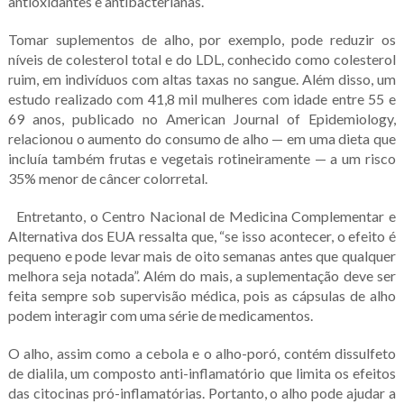
antioxidantes e antibacterianas.
Tomar suplementos de alho, por exemplo, pode reduzir os
níveis de colesterol total e do LDL, conhecido como colesterol
ruim, em indivíduos com altas taxas no sangue. Além disso, um
estudo realizado com 41,8 mil mulheres com idade entre 55 e
69 anos, publicado no American Journal of Epidemiology,
relacionou o aumento do consumo de alho — em uma dieta que
incluía também frutas e vegetais rotineiramente — a um risco
35% menor de câncer colorretal.
Entretanto, o Centro Nacional de Medicina Complementar e
Alternativa dos EUA ressalta que, “se isso acontecer, o efeito é
pequeno e pode levar mais de oito semanas antes que qualquer
melhora seja notada”. Além do mais, a suplementação deve ser
feita sempre sob supervisão médica, pois as cápsulas de alho
podem interagir com uma série de medicamentos.
O alho, assim como a cebola e o alho-poró, contém dissulfeto
de dialila, um composto anti-inflamatório que limita os efeitos
das citocinas pró-inflamatórias. Portanto, o alho pode ajudar a