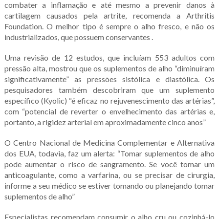
combater a inflamação e até mesmo a prevenir danos à
cartilagem causados ​​pela artrite, recomenda a Arthritis
Foundation. O melhor tipo é sempre o alho fresco, e não os
industrializados, que possuem conservantes .
Uma revisão de 12 estudos, que incluíam 553 adultos com
pressão alta, mostrou que os suplementos de alho “diminuíram
significativamente” as pressões sistólica e diastólica. Os
pesquisadores também descobriram que um suplemento
específico (Kyolic) “é eficaz no rejuvenescimento das artérias”,
com “potencial de reverter o envelhecimento das artérias e,
portanto, a rigidez arterial em aproximadamente cinco anos”
O Centro Nacional de Medicina Complementar e Alternativa
dos EUA, todavia, faz um alerta: “Tomar suplementos de alho
pode aumentar o risco de sangramento. Se você tomar um
anticoagulante, como a varfarina, ou se precisar de cirurgia,
informe a seu médico se estiver tomando ou planejando tomar
suplementos de alho”
Especialistas recomendam consumir o alho cru ou cozinhá-lo