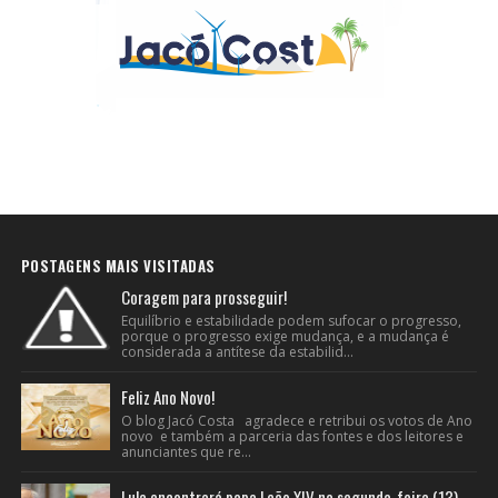
POSTAGENS MAIS VISITADAS
Coragem para prosseguir!
Equilíbrio e estabilidade podem sufocar o progresso,
porque o progresso exige mudança, e a mudança é
considerada a antítese da estabilid...
Feliz Ano Novo!
O blog Jacó Costa agradece e retribui os votos de Ano
novo e também a parceria das fontes e dos leitores e
anunciantes que re...
Lula encontrará papa Leão XIV na segunda-feira (13),