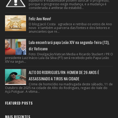
Equilíbrio e estabilidade podem sufocar o progresso,
porque o progresso exige mudança, e a mudança é
considerada a antítese da estabilid...
Feliz Ano Novo!
O blog Jacó Costa agradece e retribui os votos de Ano
novo e também a parceria das fontes e dos leitores e
anunciantes que re...
Lula encontrará papa Leão XIV na segunda-feira (13),
diz Vaticano
Foto: Divulgação/Vatican Media e Ricardo Stuckert / PR O
presidente Luiz Inácio Lula da Silva (PT) será recebido pelo Papa Leão
XIV na segun...
ALTO DO RODRIGUES/RN: HOMEM DE 26 ANOS É
ASSASSINADO A TIROS NA CIDADE
Crime de homicídio na madrugada deste sábado, 11 de
Outubro de 2025 na cidade de Alto do Rodrigues, regiao do Vale do
Açú Potiguar. A vítima...
FEATURED POSTS
MAIS RECENTES