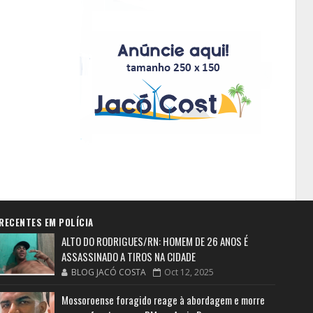
RECENTES EM POLÍCIA
ALTO DO RODRIGUES/RN: HOMEM DE 26 ANOS É
ASSASSINADO A TIROS NA CIDADE
BLOG JACÓ COSTA
Oct 12, 2025
Mossoroense foragido reage à abordagem e morre