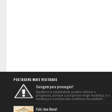
POSTAGENS MAIS VISITADAS
Coragem para prosseguir!
Equilíbrio e estabilidade podem sufocar o
progresso, porque o progresso exige mudança, e a
mudança é considerada a antítese da estabilid...
Feliz Ano Novo!