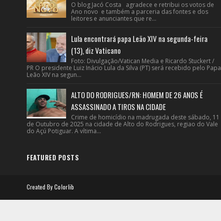
O blog Jacó Costa agradece e retribui os votos de
Ano novo e também a parceria das fontes e dos
leitores e anunciantes que re...
Lula encontrará papa Leão XIV na segunda-feira
(13), diz Vaticano
Foto: Divulgação/Vatican Media e Ricardo Stuckert /
PR O presidente Luiz Inácio Lula da Silva (PT) será recebido pelo Papa
Leão XIV na segun...
ALTO DO RODRIGUES/RN: HOMEM DE 26 ANOS É
ASSASSINADO A TIROS NA CIDADE
Crime de homicídio na madrugada deste sábado, 11
de Outubro de 2025 na cidade de Alto do Rodrigues, regiao do Vale
do Açú Potiguar. A vítima...
FEATURED POSTS
Created By
Colorlib