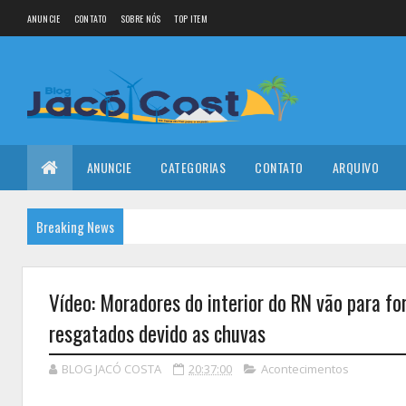
ANUNCIE
CONTATO
SOBRE NÓS
TOP ITEM
ANUNCIE
CATEGORIAS
CONTATO
ARQUIVO
Breaking News
Vídeo: Moradores do interior do RN vão para f
resgatados devido as chuvas
BLOG JACÓ COSTA
20:37:00
Acontecimentos