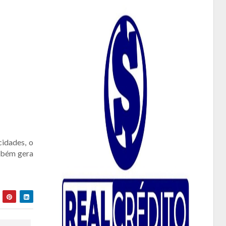
cidades, o
mbém gera