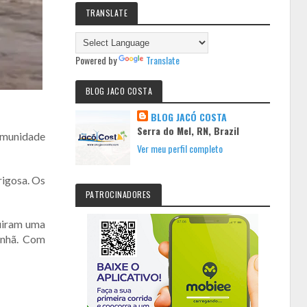
TRANSLATE
Powered by
Translate
BLOG JACO COSTA
BLOG JACÓ COSTA
Serra do Mel, RN, Brazil
comunidade
Ver meu perfil completo
rigosa. Os
PATROCINADORES
uiram uma
anhã. Com