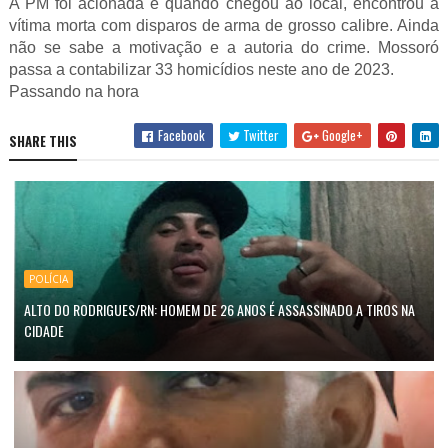
A PM foi acionada e quando chegou ao local, encontrou a
vítima morta com disparos de arma de grosso calibre. Ainda
não se sabe a motivação e a autoria do crime. Mossoró
passa a contabilizar 33 homicídios neste ano de 2023.
Passando na hora
Facebook
Twitter
Google+
SHARE THIS
POLÍCIA
ALTO DO RODRIGUES/RN: HOMEM DE 26 ANOS É ASSASSINADO A TIROS NA
CIDADE