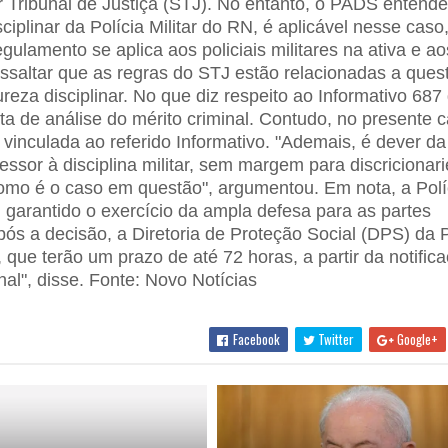
r Tribunal de Justiça (STJ). No entanto, o PADS entend
plinar da Polícia Militar do RN, é aplicável nesse caso
ulamento se aplica aos policiais militares na ativa e a
ressaltar que as regras do STJ estão relacionadas a ques
reza disciplinar. No que diz respeito ao Informativo 687
ta de análise do mérito criminal. Contudo, no presente c
 vinculada ao referido Informativo. "Ademais, é dever da
gressor à disciplina militar, sem margem para discriciona
como é o caso em questão", argumentou. Em nota, a Polí
i garantido o exercício da ampla defesa para as partes
pós a decisão, a Diretoria de Proteção Social (DPS) d
s, que terão um prazo de até 72 horas, a partir da notific
al", disse. Fonte: Novo Notícias
Facebook
Twitter
Google+