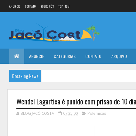
ANUNCIE
CONTATO
SOBRE NÓS
TOP ITEM
ANUNCIE
CATEGORIAS
CONTATO
ARQUIVO
Breaking News
Wendel Lagartixa é punido com prisão de 10 dia
BLOG JACÓ COSTA
07:35:00
Polêmicas