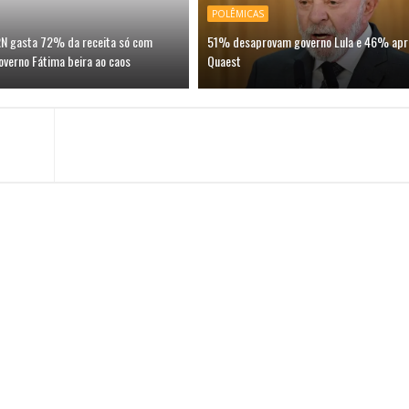
POLÊMICAS
 RN gasta 72% da receita só com
51% desaprovam governo Lula e 46% apr
overno Fátima beira ao caos
Quaest