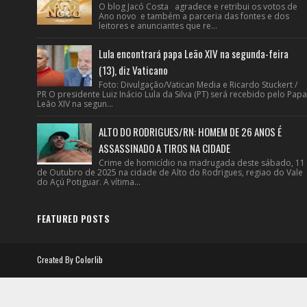
O blog Jacó Costa agradece e retribui os votos de
Ano novo e também a parceria das fontes e dos
leitores e anunciantes que re...
Lula encontrará papa Leão XIV na segunda-feira
(13), diz Vaticano
Foto: Divulgação/Vatican Media e Ricardo Stuckert /
PR O presidente Luiz Inácio Lula da Silva (PT) será recebido pelo Papa
Leão XIV na segun...
ALTO DO RODRIGUES/RN: HOMEM DE 26 ANOS É
ASSASSINADO A TIROS NA CIDADE
Crime de homicídio na madrugada deste sábado, 11
de Outubro de 2025 na cidade de Alto do Rodrigues, regiao do Vale
do Açú Potiguar. A vítima...
FEATURED POSTS
Created By
Colorlib