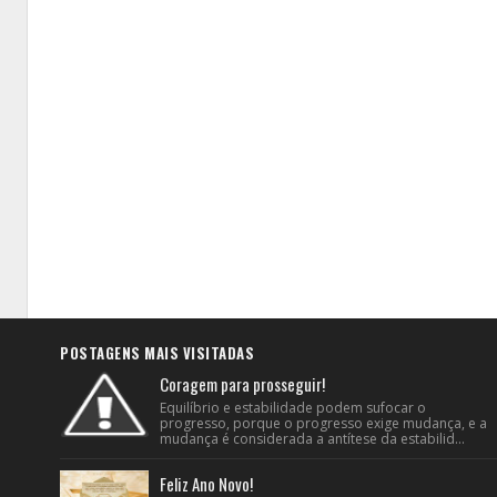
POSTAGENS MAIS VISITADAS
Coragem para prosseguir!
Equilíbrio e estabilidade podem sufocar o
progresso, porque o progresso exige mudança, e a
mudança é considerada a antítese da estabilid...
Feliz Ano Novo!