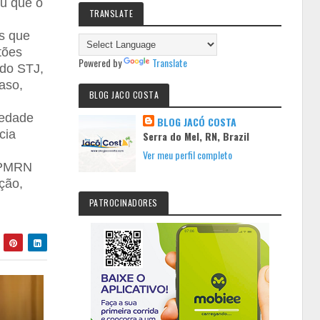
eu que o
TRANSLATE
,
os que
tões
Powered by
Translate
 do STJ,
aso,
BLOG JACO COSTA
riedade
BLOG JACÓ COSTA
cia
Serra do Mel, RN, Brazil
Ver meu perfil completo
a PMRN
ação,
PATROCINADORES