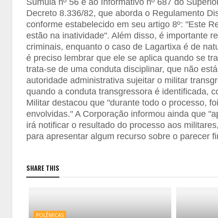
Súmula nº 56 e ao Informativo nº 687 do Superio
Decreto 8.336/82, que aborda o Regulamento Disci
conforme estabelecido em seu artigo 8º: "Este Reg
estão na inatividade". Além disso, é importante 
criminais, enquanto o caso de Lagartixa é de natu
é preciso lembrar que ele se aplica quando se tra
trata-se de uma conduta disciplinar, que não está
autoridade administrativa sujeitar o militar trans
quando a conduta transgressora é identificada, 
Militar destacou que "durante todo o processo, fo
envolvidas." A Corporação informou ainda que "a
irá notificar o resultado do processo aos militare
para apresentar algum recurso sobre o parecer fin
SHARE THIS
POLÊMICAS