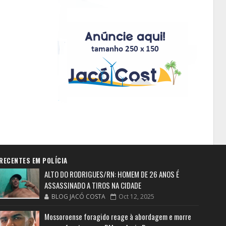
RECENTES EM POLÍCIA
ALTO DO RODRIGUES/RN: HOMEM DE 26 ANOS É
ASSASSINADO A TIROS NA CIDADE
BLOG JACÓ COSTA
Oct 12, 2025
Mossoroense foragido reage à abordagem e morre