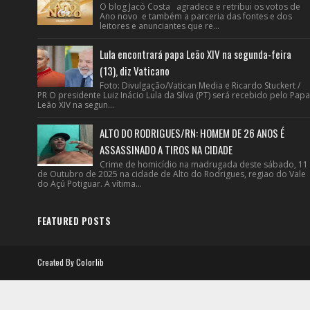
O blog Jacó Costa agradece e retribui os votos de
Ano novo e também a parceria das fontes e dos
leitores e anunciantes que re...
Lula encontrará papa Leão XIV na segunda-feira
(13), diz Vaticano
Foto: Divulgação/Vatican Media e Ricardo Stuckert /
PR O presidente Luiz Inácio Lula da Silva (PT) será recebido pelo Papa
Leão XIV na segun...
ALTO DO RODRIGUES/RN: HOMEM DE 26 ANOS É
ASSASSINADO A TIROS NA CIDADE
Crime de homicídio na madrugada deste sábado, 11
de Outubro de 2025 na cidade de Alto do Rodrigues, regiao do Vale
do Açú Potiguar. A vítima...
FEATURED POSTS
Created By
Colorlib