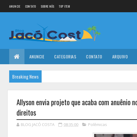
ANUNCIE
CONTATO
SOBRE NÓS
TOP ITEM
ANUNCIE
CATEGORIAS
CONTATO
ARQUIVO
Breaking News
Allyson envia projeto que acaba com anuênio no
direitos
BLOG JACÓ COSTA
08:35:00
Polêmicas