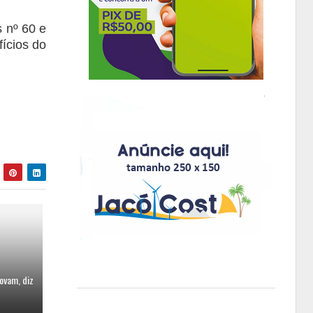
 nº 60 e
fícios do
ovam, diz