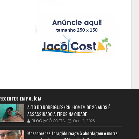
RECENTES EM POLÍCIA
ALTO DO RODRIGUES/RN: HOMEM DE 26 ANOS É
ASSASSINADO A TIROS NA CIDADE
BLOG JACÓ COSTA
Oct 12, 2025
Mossoroense foragido reage à abordagem e morre