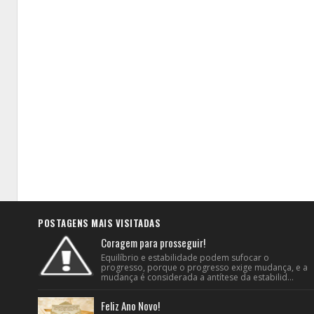
POSTAGENS MAIS VISITADAS
Coragem para prosseguir!
Equilíbrio e estabilidade podem sufocar o
progresso, porque o progresso exige mudança, e a
mudança é considerada a antítese da estabilid...
Feliz Ano Novo!