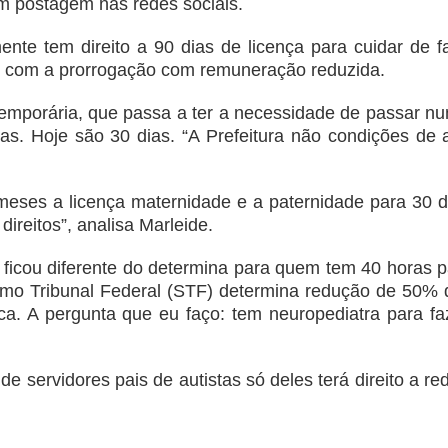
 postagem nas redes sociais.
nte tem direito a 90 dias de licença para cuidar de fa
do com a prorrogação com remuneração reduzida.
Temporária, que passa a ter a necessidade de passar nu
as. Hoje são 30 dias. “A Prefeitura não condições de a
meses a licença maternidade e a paternidade para 30 di
direitos”, analisa Marleide.
s ficou diferente do determina para quem tem 40 horas 
remo Tribunal Federal (STF) determina redução de 50% 
ica. A pergunta que eu faço: tem neuropediatra para fa
e servidores pais de autistas só deles terá direito a r