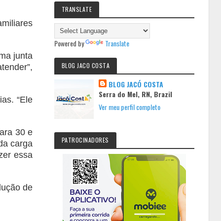
TRANSLATE
miliares
Powered by
Translate
ma junta
BLOG JACO COSTA
tender”,
BLOG JACÓ COSTA
Serra do Mel, RN, Brazil
as. “Ele
Ver meu perfil completo
para 30 e
PATROCINADORES
da carga
zer essa
edução de