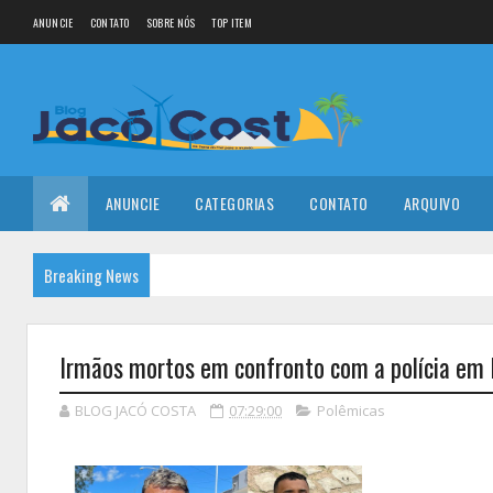
ANUNCIE
CONTATO
SOBRE NÓS
TOP ITEM
ANUNCIE
CATEGORIAS
CONTATO
ARQUIVO
Breaking News
Irmãos mortos em confronto com a polícia em 
BLOG JACÓ COSTA
07:29:00
Polêmicas