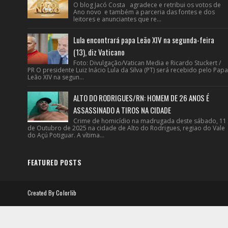
O blog Jacó Costa agradece e retribui os votos de
Ano novo e também a parceria das fontes e dos
leitores e anunciantes que re...
Lula encontrará papa Leão XIV na segunda-feira
(13), diz Vaticano
Foto: Divulgação/Vatican Media e Ricardo Stuckert /
PR O presidente Luiz Inácio Lula da Silva (PT) será recebido pelo Papa
Leão XIV na segun...
ALTO DO RODRIGUES/RN: HOMEM DE 26 ANOS É
ASSASSINADO A TIROS NA CIDADE
Crime de homicídio na madrugada deste sábado, 11
de Outubro de 2025 na cidade de Alto do Rodrigues, regiao do Vale
do Açú Potiguar. A vítima...
FEATURED POSTS
Created By
Colorlib