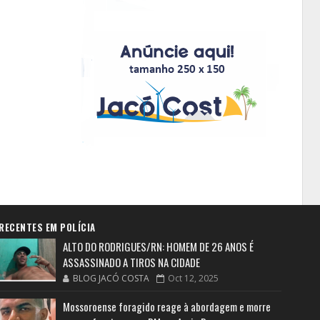
RECENTES EM POLÍCIA
ALTO DO RODRIGUES/RN: HOMEM DE 26 ANOS É
ASSASSINADO A TIROS NA CIDADE
BLOG JACÓ COSTA
Oct 12, 2025
Mossoroense foragido reage à abordagem e morre