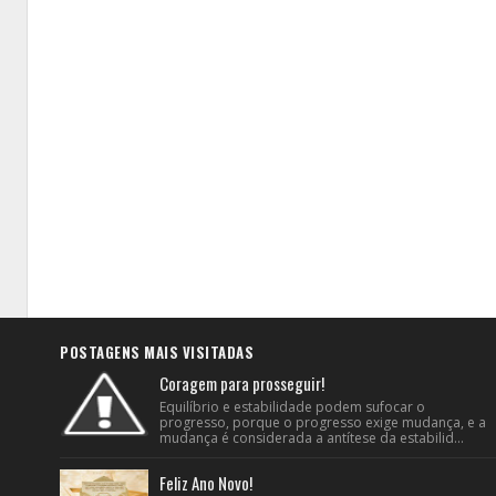
POSTAGENS MAIS VISITADAS
Coragem para prosseguir!
Equilíbrio e estabilidade podem sufocar o
progresso, porque o progresso exige mudança, e a
mudança é considerada a antítese da estabilid...
Feliz Ano Novo!