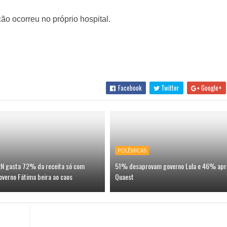
ão ocorreu no próprio hospital.
Facebook
Twitter
Google+
POLÊMICAS
 RN gasta 72% da receita só com
51% desaprovam governo Lula e 46% apr
overno Fátima beira ao caos
Quaest