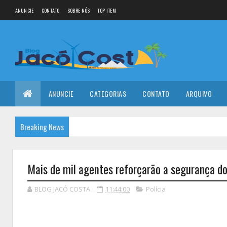
ANUNCIE
CONTATO
SOBRE NÓS
TOP ITEM
ANUNCIE
CATEGORIAS
CONTATO
ARQUIVO
Breaking News
Mais de mil agentes reforçarão a segurança d
BLOG JACÓ COSTA
11:44:00
Polícia