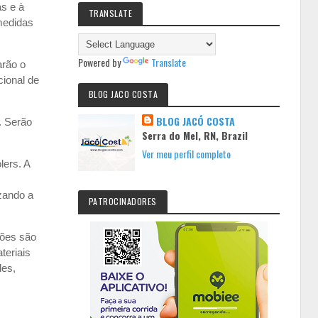
as e à
TRANSLATE
medidas
Powered by
Translate
arão o
ional de
BLOG JACO COSTA
BLOG JACÓ COSTA
. Serão
Serra do Mel, RN, Brazil
Ver meu perfil completo
lers. A
zando a
PATROCINADORES
ções são
teriais
des,