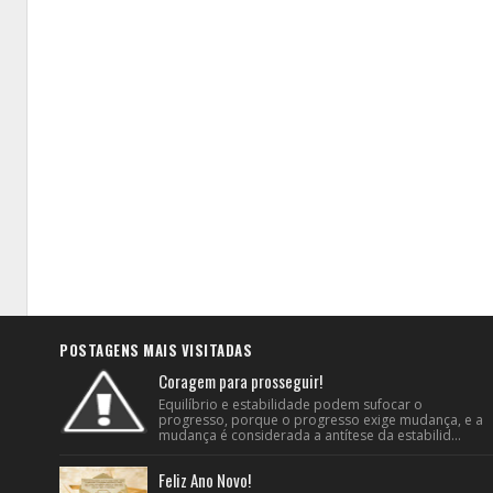
POSTAGENS MAIS VISITADAS
Coragem para prosseguir!
Equilíbrio e estabilidade podem sufocar o
progresso, porque o progresso exige mudança, e a
mudança é considerada a antítese da estabilid...
Feliz Ano Novo!