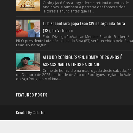
O blog Jacó Costa agradece e retribui os votos de
Ano novo e também a parceria das fontes e dos
leitores e anunciantes que re...
Lula encontrará papa Leão XIV na segunda-feira
(13), diz Vaticano
Foto: Divulgação/Vatican Media e Ricardo Stuckert /
PR O presidente Luiz Inácio Lula da Silva (PT) será recebido pelo Papa
Leão XIV na segun...
ALTO DO RODRIGUES/RN: HOMEM DE 26 ANOS É
ASSASSINADO A TIROS NA CIDADE
Crime de homicídio na madrugada deste sábado, 11
de Outubro de 2025 na cidade de Alto do Rodrigues, regiao do Vale
do Açú Potiguar. A vítima...
FEATURED POSTS
Created By
Colorlib