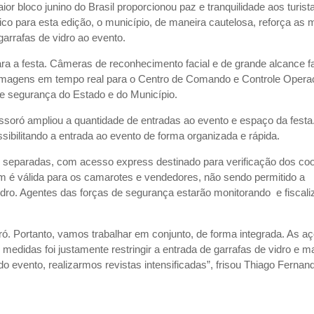
ior bloco junino do Brasil proporcionou paz e tranquilidade aos turist
o para esta edição, o município, de maneira cautelosa, reforça as 
 garrafas de vidro ao evento.
ra a festa. Câmeras de reconhecimento facial e de grande alcance f
 imagens em tempo real para o Centro de Comando e Controle Operac
de segurança do Estado e do Município.
ssoró ampliou a quantidade de entradas ao evento e espaço da festa
ssibilitando a entrada ao evento de forma organizada e rápida.
s separadas, com acesso express destinado para verificação dos coo
ém é válida para os camarotes e vendedores, não sendo permitido a
ro. Agentes das forças de segurança estarão monitorando e fiscali
ó. Portanto, vamos trabalhar em conjunto, de forma integrada. As a
 medidas foi justamente restringir a entrada de garrafas de vidro e ma
o evento, realizarmos revistas intensificadas”, frisou Thiago Fernan