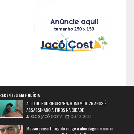
RECENTES EM POLÍCIA
ALTO DO RODRIGUES/RN: HOMEM DE 26 ANOS É
ASSASSINADO A TIROS NA CIDADE
BLOG JACÓ COSTA
Oct 12, 2025
Mossoroense foragido reage à abordagem e morre