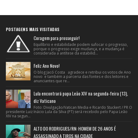
POSTAGENS MAIS VISITADAS
Coragem para prosseguir!
Equilíbrio e estabilidade podem sufocar o progresso,
porque o progresso exige mudança, e a mudança é
considerada a antítese da estabilid...
Feliz Ano Novo!
O blog Jacó Costa agradece e retribui os votos de Ano
novo e também a parceria das fontes e dos leitores e
anunciantes que re...
Lula encontrará papa Leão XIV na segunda-feira (13),
diz Vaticano
Foto: Divulgação/Vatican Media e Ricardo Stuckert / PR O
presidente Luiz Inácio Lula da Silva (PT) será recebido pelo Papa Leão
XIV na segun...
ALTO DO RODRIGUES/RN: HOMEM DE 26 ANOS É
ASSASSINADO A TIROS NA CIDADE