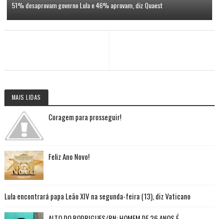
51% desaprovam governo Lula e 46% aprovam, diz Quaest
MAIS LIDAS
Coragem para prosseguir!
Feliz Ano Novo!
Lula encontrará papa Leão XIV na segunda-feira (13), diz Vaticano
ALTO DO RODRIGUES/RN: HOMEM DE 26 ANOS É