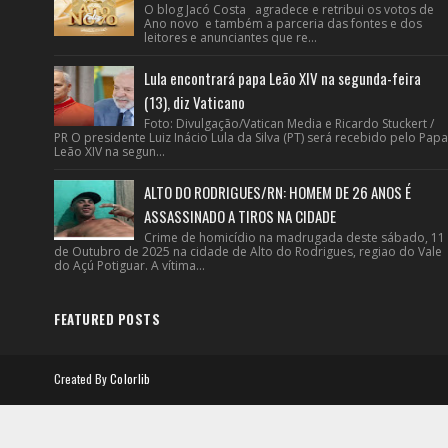
O blog Jacó Costa agradece e retribui os votos de
Ano novo e também a parceria das fontes e dos
leitores e anunciantes que re...
Lula encontrará papa Leão XIV na segunda-feira
(13), diz Vaticano
Foto: Divulgação/Vatican Media e Ricardo Stuckert /
PR O presidente Luiz Inácio Lula da Silva (PT) será recebido pelo Papa
Leão XIV na segun...
ALTO DO RODRIGUES/RN: HOMEM DE 26 ANOS É
ASSASSINADO A TIROS NA CIDADE
Crime de homicídio na madrugada deste sábado, 11
de Outubro de 2025 na cidade de Alto do Rodrigues, regiao do Vale
do Açú Potiguar. A vítima...
FEATURED POSTS
Created By
Colorlib