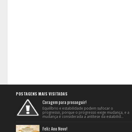
POSTAGENS MAIS VISITADAS
Coragem para prosseguir!
Equilíbrio e estabilidade podem sufocar o
progresso, porque o progresso exige mudança, e a
mudança é considerada a antítese da estabilid...
Feliz Ano Novo!