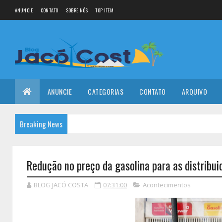
ANUNCIE
CONTATO
SOBRE NÓS
TOP ITEM
ANUNCIE
CATEGORIAS
CONTATO
ARQUIVO
Breaking News
Redução no preço da gasolina para as distribui
BLOG JACÓ COSTA
07:31:00
Acontecimentos