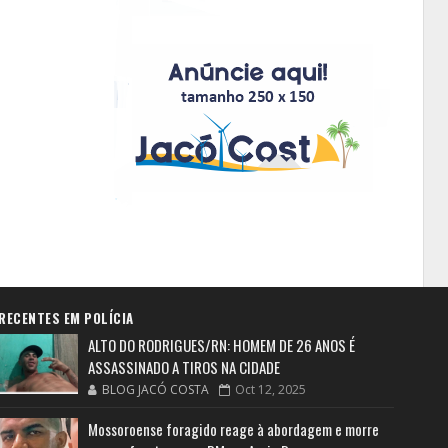
RECENTES EM POLÍCIA
ALTO DO RODRIGUES/RN: HOMEM DE 26 ANOS É
ASSASSINADO A TIROS NA CIDADE
BLOG JACÓ COSTA
Oct 12, 2025
Mossoroense foragido reage à abordagem e morre