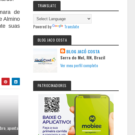
TRANSLATE
amara de
e Almino
nte suas
Powered by
Translate
BLOG JACO COSTA
BLOG JACÓ COSTA
Serra do Mel, RN, Brazil
Ver meu perfil completo
PATROCINADORES
bro, aponta