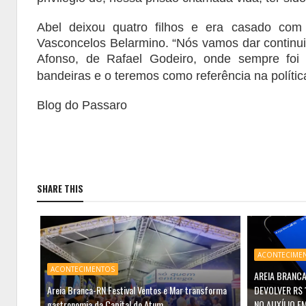
Abel deixou quatro filhos e era casado com 
Vasconcelos Belarmino. “Nós vamos dar continui
Afonso, de Rafael Godeiro, onde sempre foi 
bandeiras e o teremos como referência na política
Blog do Passaro
SHARE THIS
ACONTECIME
ACONTECIMENTOS
AREIA BRANCA
Areia Branca-RN Festival Ventos e Mar transforma
DEVOLVER R$ 
gastronomia da Capital do Atum
NO AUXÍLIO E