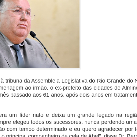
à tribuna da Assembleia Legislativa do Rio Grande do N
homenagem ao irmão, o ex-prefeito das cidades de Almin
o mês passado aos 61 anos, após dois anos em tratament
 era um líder nato e deixa um grande legado na regi
empre elegeu todos os sucessores, nunca perdendo uma 
o com tempo determinado e eu quero agradecer por te
o o principal companheiro de cela de Abel”, disse Dr. Ber