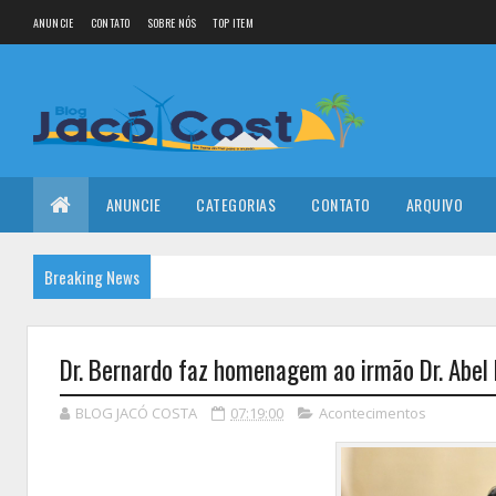
ANUNCIE
CONTATO
SOBRE NÓS
TOP ITEM
ANUNCIE
CATEGORIAS
CONTATO
ARQUIVO
Breaking News
Dr. Bernardo faz homenagem ao irmão Dr. Abel 
BLOG JACÓ COSTA
07:19:00
Acontecimentos