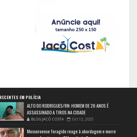
RECENTES EM POLÍCIA
ALTO DO RODRIGUES/RN: HOMEM DE 26 ANOS É
ASSASSINADO A TIROS NA CIDADE
BLOG JACÓ COSTA
Oct 12, 2025
Mossoroense foragido reage à abordagem e morre