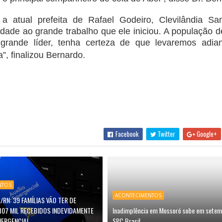
a atual prefeita de Rafael Godeiro, Clevilândia S
dade ao grande trabalho que ele iniciou. A população d
grande líder, tenha certeza de que levaremos adia
”, finalizou Bernardo.
Facebook
Twitter
Google+
NTOS
ACONTECIMENTOS
/RN: 39 FAMÍLIAS VÃO TER DE
107 MIL RECEBIDOS INDEVIDAMENTE
Inadimplência em Mossoró sobe em setem
MERGENCIAL
SPC Brasil