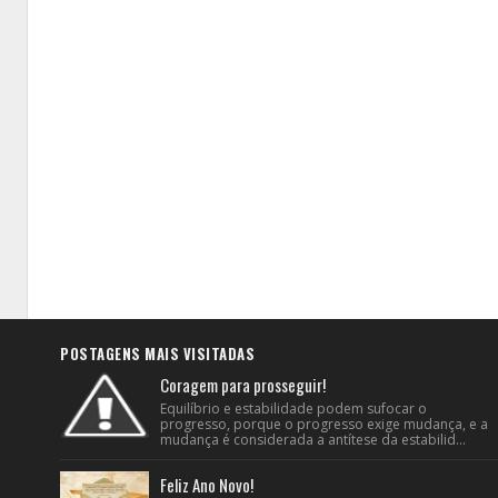
POSTAGENS MAIS VISITADAS
Coragem para prosseguir!
Equilíbrio e estabilidade podem sufocar o
progresso, porque o progresso exige mudança, e a
mudança é considerada a antítese da estabilid...
Feliz Ano Novo!