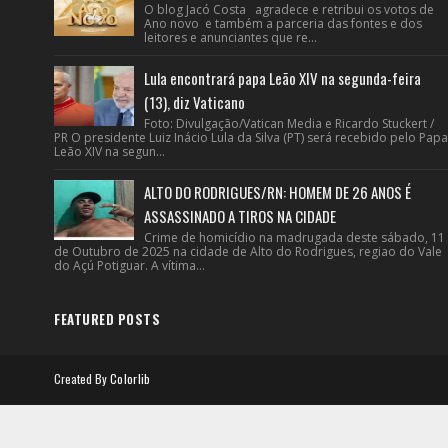
O blog Jacó Costa agradece e retribui os votos de
Ano novo e também a parceria das fontes e dos
leitores e anunciantes que re...
Lula encontrará papa Leão XIV na segunda-feira
(13), diz Vaticano
Foto: Divulgação/Vatican Media e Ricardo Stuckert /
PR O presidente Luiz Inácio Lula da Silva (PT) será recebido pelo Papa
Leão XIV na segun...
ALTO DO RODRIGUES/RN: HOMEM DE 26 ANOS É
ASSASSINADO A TIROS NA CIDADE
Crime de homicídio na madrugada deste sábado, 11
de Outubro de 2025 na cidade de Alto do Rodrigues, regiao do Vale
do Açú Potiguar. A vítima...
FEATURED POSTS
Created By
Colorlib