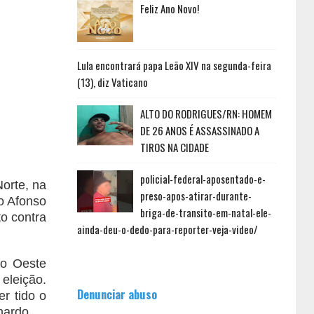
Feliz Ano Novo!
Lula encontrará papa Leão XIV na segunda-feira
(13), diz Vaticano
ALTO DO RODRIGUES/RN: HOMEM
DE 26 ANOS É ASSASSINADO A
TIROS NA CIDADE
policial-federal-aposentado-e-
orte, na
preso-apos-atirar-durante-
o Afonso
briga-de-transito-em-natal-ele-
o contra
ainda-deu-o-dedo-para-reporter-veja-video/
ão Oeste
eleição.
Denunciar abuso
r tido o
nardo.