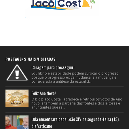
POSTAGENS MAIS VISITADAS
Coragem para prosseguir!
Equilíbrio e estabilidade podem sufocar o progresso,
porque o progresso exige mudança, e a mudança é
considerada a antítese da estabilid...
Feliz Ano Novo!
O blog Jacó Costa agradece e retribui os votos de Ano
novo e também a parceria das fontes e dos leitores e
anunciantes que re...
Lula encontrará papa Leão XIV na segunda-feira (13),
diz Vaticano